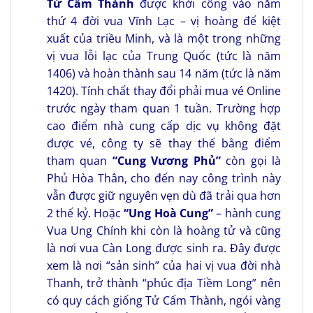
Tử Cấm Thành
được khởi công vào năm
thứ 4 đời vua Vĩnh Lạc – vị hoàng đế kiệt
xuất của triều Minh, và là một trong những
vị vua lỗi lạc của Trung Quốc (tức là năm
1406) và hoàn thành sau 14 năm (tức là năm
1420). Tính chất thay đổi phải mua vé Online
trước ngày tham quan 1 tuần. Trường hợp
cao điểm nhà cung cấp dịc vụ không đặt
được vé, công ty sẽ thay thế bằng điểm
tham quan
“
Cung Vương Phủ
”
còn gọi là
Phủ Hòa Thân, cho đến nay công trình này
vẫn được giữ nguyên vẹn dù đã trải qua hơn
2 thế kỷ. Hoặc
“Ung Hoà Cung”
– hành cung
Vua Ung Chính khi còn là hoàng tử và cũng
là nơi vua Càn Long được sinh ra. Đây được
xem là nơi “sản sinh” của hai vị vua đời nhà
Thanh, trở thành “phúc địa Tiềm Long” nên
có quy cách giống Tử Cấm Thành, ngói vàng