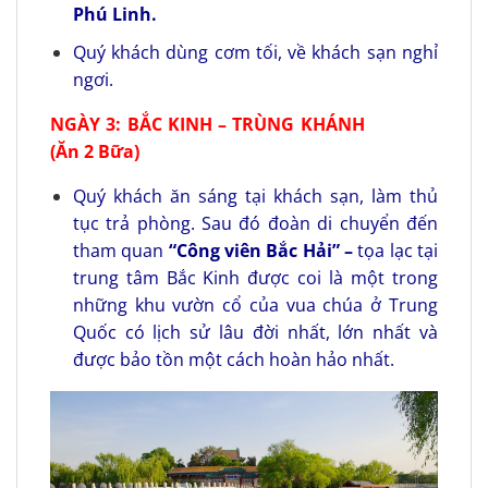
Phú Linh.
Quý khách dùng cơm tối, về khách sạn nghỉ
ngơi.
NGÀY 3:
BẮC KINH –
TRÙNG KHÁNH
(Ăn 2 Bữa)
Quý khách ăn sáng tại khách sạn, làm thủ
tục trả phòng. Sau đó đoàn di chuyển đến
tham quan
“Công viên Bắc Hải
”
–
tọa lạc tại
trung tâm Bắc Kinh được coi là một trong
những khu vườn cổ của vua chúa ở Trung
Quốc có lịch sử lâu đời nhất, lớn nhất và
được bảo tồn một cách hoàn hảo nhất.