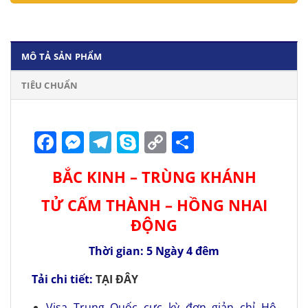
MÔ TẢ SẢN PHẨM
TIÊU CHUẨN
Facebook
Messenger
Telegram
Skype
Copy
Share
Link
BẮC KINH – TRÙNG KHÁNH
TỬ CẤM THÀNH – HỒNG NHAI
ĐỘNG
Thời gian: 5 Ngày 4 đêm
Tải chi tiết:
TẠI ĐÂY
Visa Trung Quốc cực kỳ đơn giản chỉ Hộ