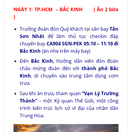
NGÀY 1:
TP.HCM –
BẮC KINH ( Ăn 2 bữa
)
Trưởng đoàn đón Quý khách tại sân bay
Tân
Sơn Nhất
để làm thủ tục checkin đáp
chuyến bay
CA
904
SGN-
PEK
05:10
–
11:10
đi
Bắc Kinh
(ăn nhẹ trên máy bay)
Đến
Bắc Kinh
, Hướng dẫn viên đón đoàn
chào mừng đoàn đến với
thành phố Bắc
Kinh
, di chuyển vào trung tâm dùng cơm
trưa.
Sau khi ăn trưa, tham quan
“Vạn Lý Trường
Thành”
– một Kỳ quan Thế Giới, một công
trình kiến trúc lịch sử vĩ đại của nhân dân
Trung Hoa.