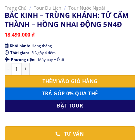
Trang Chủ
/
Tour Du Lịch
/
Tour Nước Ngoài
BẮC KINH – TRÙNG KHÁNH: TỬ CẤM
THÀNH – HỒNG NHAI ĐỘNG 5N4Đ
18.490.000
₫
Khởi hành:
Hằng tháng
Thời gian:
5 Ngày 4 đêm
Phương tiện:
Máy bay + Ô tô
BẮC KINH - TRÙNG KHÁNH: TỬ CẤM THÀNH - HỒNG NHAI ĐỘN
THÊM VÀO GIỎ HÀNG
TRẢ GÓP 0% QUA THẺ
ĐẶT TOUR
TƯ VẤN