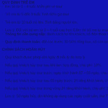
QUY ĐỊNH TRẺ EM
· Em bé từ 0 – 4 tuổi: Miễn phí vé tour
· Trẻ em từ 5 đến 9 tuổi: Tính 60% giá tour
· Trẻ em từ 10 tuổi trở lên: Tính bằng người lớn.
· Lưu ý: Đối với trẻ em từ 0 – 4 tuổi cao hơn 0,8m thì bố mẹ tự mu
·
Thông tin cần cung cấp:
danh sách họ tên khách, số điện thoại 
·
Quy định thanh toán:
đặt cọc trước 30-50% tổng tour, số còn lạ
CHÍNH SÁCH HOÀN HỦY
· Quý khách được phép dời ngày đi nếu lý do hợp lý
· Nếu quý khách hủy tour sau khi làm hợp đồng, chịu phí: 10%.
· Nếu quý khách hủy tour trước ngày khởi hành 07 – 03 ngày, chị
· Nếu quý khách hủy tour sau 03 ngày trước 24 tiếng khởi hành, ch
· Nếu quý khách hủy tour trong vòng 24 tiếng khởi hành, chịu phí:
· Lưu ý: Số ngày hủy, dời không áp dụng các ngày cuối tuần, thứ