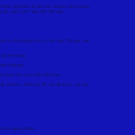
Khám phá bãi cát dài mịn, khung cảnh hoang
á, suối nước đẹp đến bất ngờ.
i ra, thi thoảng còn có các loại Cầu gai, sao
 tại nhà hàng
năm lộng gió.
ật Bà Quan Âm cao nhất Việt Nam
ai
checkin. (Hiện tại đồi cát đã được san lấp,
hi phí ngang nhau.