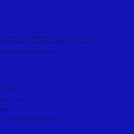
a vé vào cổng những khu du lịch có đo chiều cao.
liên hệ, thông tin chuyến bay (Mã chuyến bay, ngày, giờ)
i thanh toán khi đã đón khách
u phí: 50%
ịu phí: 75%
 100%
 7 – chủ nhật và các ngày lễ, tết