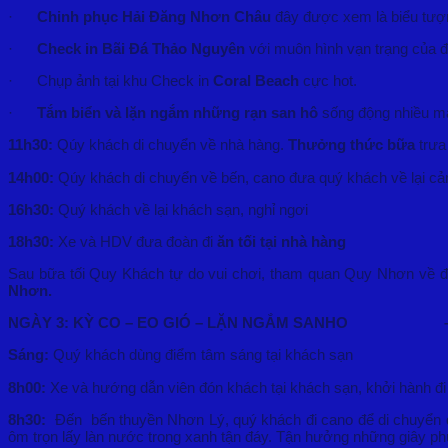
·
Chinh phục Hải Đăng Nhơn Châu
đây được xem là biểu tượ
·
Check in Bãi Đá Thảo Nguyên
với muôn hình vạn trạng của 
· Chụp ảnh tại khu Check in
Coral Beach
cực hot.
·
Tắm biển và lặn ngắm những rạn san hô
sống động nhiều màu
11h30:
Qúy khách di chuyển về nhà hàng.
Thưởng thức bữa
trưa
14h00:
Qúy khách di chuyển về bến, cano đưa quý khách về lại 
16h30:
Quý khách về lại khách sạn, nghỉ ngơi
18h30:
Xe và HDV đưa đoàn đi
ăn tối tại nhà hàng
Sau bữa tối Quy Khách tự do vui chơi, tham quan Quy Nhơn về đê
Nhơn.
NGÀY 3: KỲ CO – EO GIÓ – LẶN NGẮM SANHO
–
Sáng:
Quý khách dùng điểm tâm sáng tại khách sạn
8h00:
Xe và hướng dẫn viên đón khách tại khách sạn, khởi hành đ
8h30:
Đến bến thuyền Nhơn Lý, quý khách đi cano để di chuyển
ôm trọn lấy làn nước trong xanh tận đáy. Tận hưởng những giây p