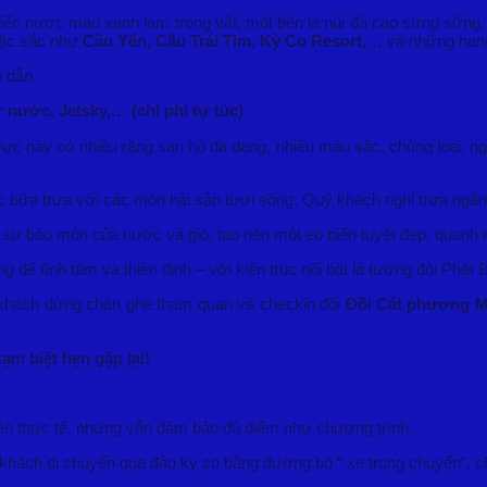
iển nước màu xanh lam trong vắt, một bên là núi đá cao sừng sững. 
đặc sắc như
Cầu Yến, Cầu Trái Tim, Kỳ Co Resort,
… và những hang đ
 dẫn.
 nước, Jetsky,… (chi phí tự túc)
ực này có nhiều rặng san hô đa dạng, nhiều màu sắc, chủng loại, ngoà
 bữa trưa với các món hải sản tươi sống. Quý khách nghỉ trưa ngắn
sự bào mòn của nước và gió, tạo nên một eo biển tuyệt đẹp, quanh 
g để tĩnh tâm và thiền định – với kiến trúc nổi bật là tượng đôi Ph
khách dừng chân ghé tham quan và checkin đồi
Đồi Cát phương M
m biệt hẹn gặp lại!
kiện thực tế, nhưng vẫn đảm bảo đủ điểm như chương trình.
 khách di chuyển qua đảo kỳ co bằng đường bộ “ xe trung chuyển”, c