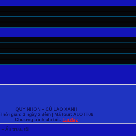
QUY NHƠN – CÙ LAO XANH
Thời gian: 3 ngày 2 đêm | Mã tour: ALOTT06
Chương trình chi tiết:
Tại đây
Ăn trưa, tối