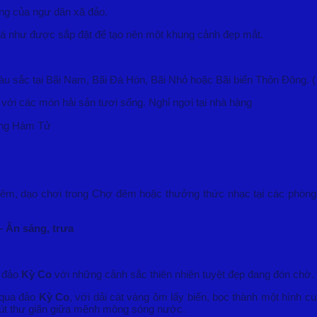
ng của ngư dân xã đảo.
đá như được sắp đặt để tạo nên một khung cảnh đẹp mắt.
 sắc tại Bãi Nam, Bãi Đá Hòn, Bãi Nhỏ hoặc Bãi biển Thôn Đông. ( 
 với các món hải sản tươi sống. Nghỉ ngơi tại nhà hàng
cảng Hàm Tử
m, dạo chơi trong Chợ đêm hoặc thưởng thức nhạc tại các phòng tr
 Ăn sáng, trưa
i đảo
Kỳ Co
với những cảnh sắc thiên nhiên tuyệt đẹp đang đón chờ.
 qua đảo
Kỳ Co
, với dải cát vàng ôm lấy biển, bọc thành một hình
hút thư giãn giữa mênh mông sóng nước.