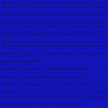
Sáng:
Xe và HDV đón khách tại sân bay, nếu khách đến sớm thì đ
tiếng với vẻ đẹp sơn thủy hữu tình và cũng là nơi lưu giữ
Ngọc Xá 
Trưa:
Quý khách dùng bữa trưa, sau bữa trưa làm thủ tục nhận ph
14h00:
Đoàn khởi hành đi tham quan điểm đầu tiên
– Khu du lịch
sống lại với những vần thơ Hàn Mặc Tử cùng tài nghệ của bút lửa 
15h30:
Đoàn đến
Tháp Đôi
, là cụm 02 ngọn tháp Chăm được xây 
16h30:
Xe đưa đoàn tham quan
Quảng Trường Quy Nhơn
, nơi 
và Tham quan tự do, tắm biển ngắm hoàng hôn trên biển Quy Nhơn
18h00:
Xe đưa quý khách ăn tối tại nhà hàng. Với những món ẩm th
Nghỉ đêm tại Quy Nhơn.
NGÀY 2: CÙ LAO XANH – HÒN NGỌC BIỂN ĐÔNG – Ăn sá
Sáng:
Quý khách dùng điểm tâm sáng tại khách sạn
06h45:
Xe và hướng dẫn viên đón quý khách tại điểm hẹn. Di chuy
08h00:
Đến Cù Lao Xanh, Quý khách sẽ cảm nhận vẻ đẹp hoang sơ,
ngơi, thưởng thức nước chanh muối tươi mát, phục hồi năng lượng
08h30:
Qúy khách di chuyển xe điện đi tham quan: