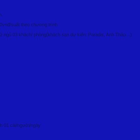
n.
00vnđ/suất theo chương trình
 nữ ngủ 03 khách/ phòng(khách sạn dự kiến: Paradis, Anh Thảo…)
h 01 cái/người/ngày
p)