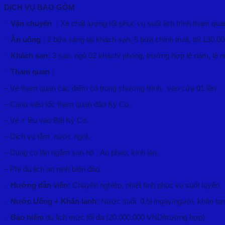
DỊCH VỤ BAO GỒM
·
Vận chuyển :
Xe chất lượng tốt phục vụ suốt lịch trình tham qua
·
Ăn uống :
2 bữa sáng tại khách sạn, 5 bữa chính trưa, tối 130.0
·
Khách sạn:
3 sao, ngủ 02 khách/ phòng, trường hợp lẻ nam, lẻ
·
Tham quan :
– Vé tham quan các điểm có trong chương trình, vào cửa 01 lần
– Cano siêu tốc tham quan đảo Kỳ Co.
– Vé + lều vào Bãi Kỳ Co.
– Dịch vụ tắm nước ngọt.
– Dụng cụ lặn ngắm san hô : Áo phao, kính lặn.
– Phí du lịch an ninh biển đảo.
·
Hướng dẫn viên:
Chuyên nghiệp, nhiệt tình phục vụ suốt tuyến.
·
Nước Uống + Khăn lạnh:
Nước suối 0,5l /ngày/người, khăn lạn
·
Bảo hiểm
du lịch mức tối đa (20.000.000 VND/trường hợ