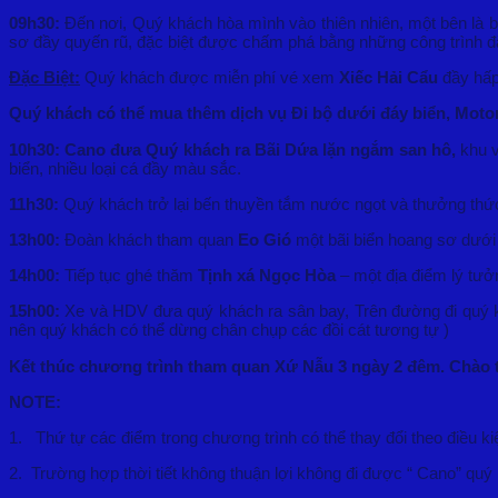
09h30:
Đến nơi, Quý khách hòa mình vào thiên nhiên, một bên là b
sơ đầy quyến rũ, đặc biệt được chấm phá bằng những công trình 
Đặc Biệt:
Quý khách được miễn phí vé xem
Xiếc Hải Cẩu
đầy hấp
Quý khách có thể mua thêm dịch vụ Đi bộ dưới đáy biển, Motor
10h30:
Cano đưa Quý khách ra Bãi Dứa lặn ngắm san hô,
khu v
biển, nhiều loại cá đầy màu sắc.
11h30:
Quý khách trở lại bến thuyền tắm nước ngọt và thưởng thức
13h00:
Đoàn khách tham quan
Eo Gió
một bãi biển hoang sơ dưới 
14h00:
Tiếp tục ghé thăm
Tịnh xá Ngọc Hòa
– một địa điểm lý tưởn
15h00:
Xe và HDV đưa quý khách ra sân bay, Trên đường đi quý 
nên quý khách có thể dừng chân chụp các đồi cát tương tự )
Kết thúc chương trình tham quan Xứ Nẫu 3 ngày 2 đêm. Chào tạ
NOTE:
1. Thứ tự các điểm trong chương trình có thể thay đổi theo điều 
2. Trường hợp thời tiết không thuận lợi không đi được “ Cano” quý