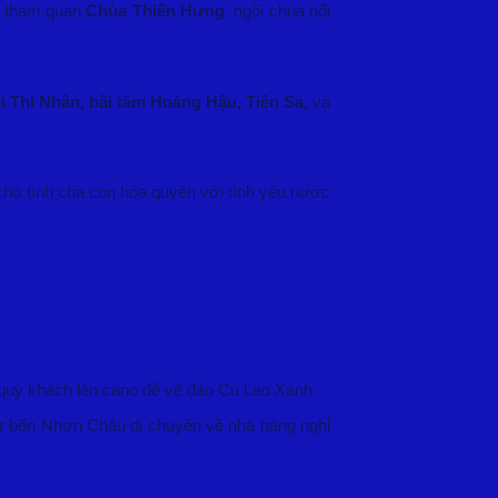
ưa tham quan
Chùa Thiên Hưng
, ngôi chùa nổi
Thi Nhân, bãi tắm Hoàng Hậu, Tiên Sa,
và
cho tình cha con hòa quyện với tình yêu nước
quý khách lên cano để về đảo Cù Lao Xanh.
ừ bến Nhơn Châu di chuyển về nhà hàng nghỉ