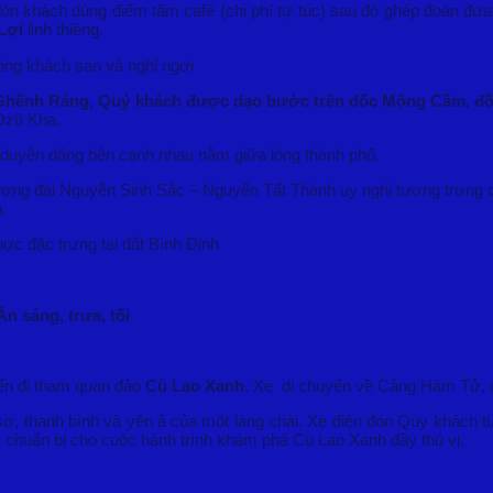
ón khách dùng điểm tâm café (chi phí tự túc) sau đó ghép đoàn đ
Lợi
linh thiêng.
òng khách sạn và nghỉ ngơi
 Ghềnh Ráng, Quý khách được dạo bước trên dốc Mộng Cầm, đồi 
Dzũ Kha.
duyên dáng bên cạnh nhau nằm giữa lòng thành phố.
tượng đài Nguyễn Sinh Sắc – Nguyễn Tất Thành uy nghi tượng trưng 
.
ực đặc trưng tại đất Bình Định
ng, trưa, tối
ển đi tham quan đảo
Cù Lao Xanh
. Xe di chuyển về Cảng Hàm Tử, 
 thanh bình và yên ả của một làng chài. Xe điện đón Qúy khách t
 chuẩn bị cho cuộc hành trình khám phá Cù Lao Xanh đầy thú vị.