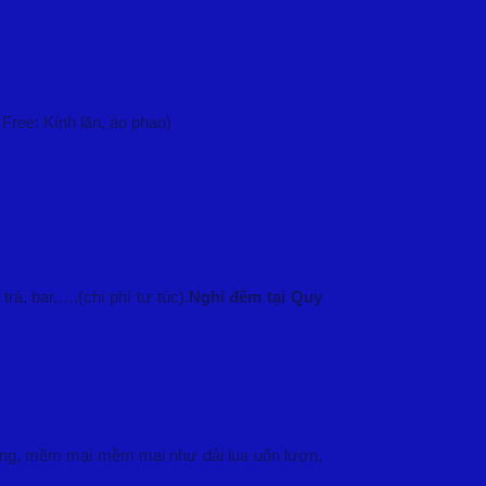
Free: Kính lặn, áo phao)
à, bar,….(chi phí tự túc)
.Nghỉ đêm tại Quy
 cung, mềm mại mềm mại như dải lụa uốn lượn,