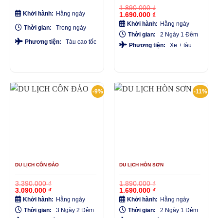
là:
tại
1.890.000
₫
990.000 ₫.
là:
Khởi hành:
Hằng ngày
Giá
Giá
1.690.000
₫
890.000 ₫.
gốc
hiện
Khởi hành:
Hằng ngày
là:
tại
Thời gian:
Trong ngày
1.890.000 ₫.
là:
Thời gian:
2 Ngày 1 Đêm
1.690.000 ₫.
Phương tiện:
Tàu cao tốc
Phương tiện:
Xe + tàu
-9%
-11%
DU LỊCH CÔN ĐẢO
DU LỊCH HÒN SƠN
3.390.000
₫
1.890.000
₫
Giá
Giá
Giá
Giá
3.090.000
₫
1.690.000
₫
gốc
hiện
gốc
hiện
Khởi hành:
Hằng ngày
Khởi hành:
Hằng ngày
là:
tại
là:
tại
3.390.000 ₫.
là:
1.890.000 ₫.
là:
Thời gian:
3 Ngày 2 Đêm
Thời gian:
2 Ngày 1 Đêm
3.090.000 ₫.
1.690.000 ₫.