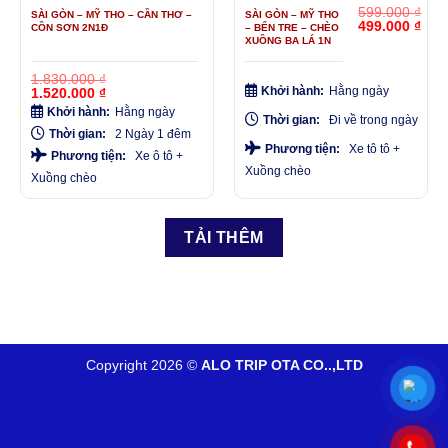
599.000
₫
SÀI GÒN – MỸ THO – CẦN THƠ –
SÀI GÒN – MỸ THO
Giá
Giá
499.000
₫
CỒN SƠN 2N1Đ
– BẾN TRE – CHÈO
gốc
hiện
XUỒNG BA LÁ 1N
là:
tại
599.000 ₫.
là:
1.830.000
₫
499.
Giá
Giá
Khởi hành:
Hằng ngày
1.520.000
₫
gốc
hiện
Khởi hành:
Hằng ngày
là:
tại
Thời gian:
Đi về trong ngày
1.830.000 ₫.
là:
Thời gian:
2 Ngày 1 đêm
1.520.000 ₫.
Phương tiện:
Xe tô tô +
Phương tiện:
Xe ô tô +
Xuồng chèo
Xuồng chèo
TẢI THÊM
Copyright 2026 ©
ALO TRIP OTA CO..,LTD