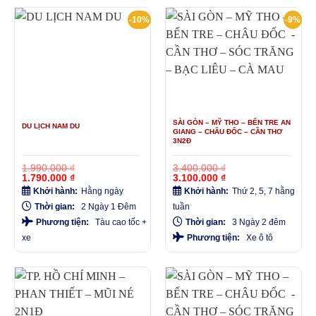
-10%
-9%
SÀI GÒN – MỸ THO – BẾN TRE AN
DU LỊCH NAM DU
GIANG – CHÂU ĐỐC – CẦN THƠ
3N2Đ
1.990.000
₫
3.400.000
₫
Giá
Giá
Giá
Giá
1.790.000
₫
3.100.000
₫
gốc
hiện
gốc
hiện
Khởi hành:
Hằng ngày
Khởi hành:
Thứ 2, 5, 7 hằng
là:
tại
là:
tại
1.990.000 ₫.
là:
3.400.000 ₫.
là:
Thời gian:
2 Ngày 1 Đêm
tuần
1.790.000 ₫.
3.100.000 ₫.
Phương tiện:
Tàu cao tốc +
Thời gian:
3 Ngày 2 đêm
xe
Phương tiện:
Xe ô tô