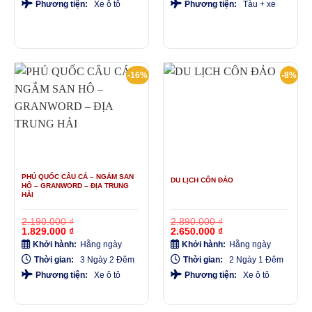
Phương tiện:
Xe ô tô
Phương tiện:
Tàu + xe
-16%
-8%
PHÚ QUỐC CÂU CÁ – NGẮM SAN
DU LỊCH CÔN ĐẢO
HÔ – GRANWORD – ĐỊA TRUNG
HẢI
2.190.000
₫
2.890.000
₫
Giá
Giá
Giá
Giá
1.829.000
₫
2.650.000
₫
gốc
hiện
gốc
hiện
Khởi hành:
Hằng ngày
Khởi hành:
Hằng ngày
là:
tại
là:
tại
2.190.000 ₫.
là:
2.890.000 ₫.
là:
Thời gian:
3 Ngày 2 Đêm
Thời gian:
2 Ngày 1 Đêm
1.829.000 ₫.
2.650.000 ₫.
Phương tiện:
Xe ô tô
Phương tiện:
Xe ô tô