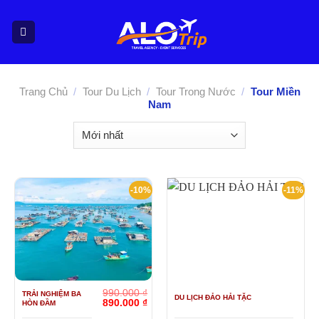
Bỏ
qua
nội
dung
Trang Chủ
/
Tour Du Lịch
/
Tour Trong Nước
/
Tour Miền
Nam
-10%
-11%
990.000
₫
TRẢI NGHIỆM BA
DU LỊCH ĐẢO HẢI TẶC
Giá
Giá
890.000
₫
HÒN ĐẦM
gốc
hiện