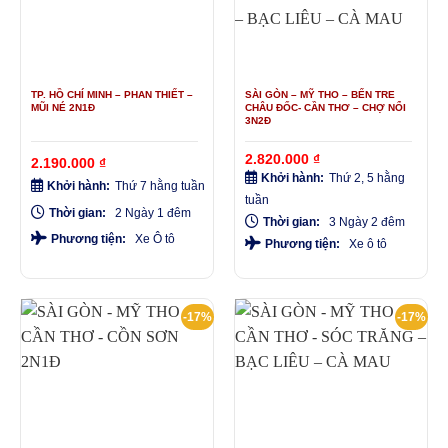
TP. HỒ CHÍ MINH – PHAN THIẾT –
SÀI GÒN – MỸ THO – BẾN TRE
MŨI NÉ 2N1Đ
CHÂU ĐỐC- CẦN THƠ – CHỢ NỔI
3N2Đ
2.820.000
₫
2.190.000
₫
Khởi hành:
Thứ 2, 5 hằng
Khởi hành:
Thứ 7 hằng tuần
tuần
Thời gian:
2 Ngày 1 đêm
Thời gian:
3 Ngày 2 đêm
Phương tiện:
Xe Ô tô
Phương tiện:
Xe ô tô
-17%
-17%