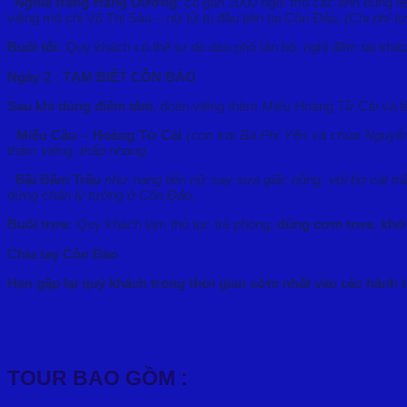
Nghĩa trang Hàng Dương
: có gần 2000 ngôi mộ các anh hùng liệ
viếng mộ chị Võ Thị Sáu – nữ tử tù đầu tiên tại Côn Đảo.
(Chi phí tự
Buổi tối:
Quý khách có thể tự do dạo phố tản bộ, nghỉ đêm tại khá
Ngày 2 : TẠM BIỆT CÔN ĐẢO
Sau khi dùng điểm tâm,
đoàn viếng thăm Miếu Hoàng Tử Cải và 
Miếu Cậu – Hoàng Tử Cải
(con trai Bà Phi Yến và chúa Nguyễ
thăm viếng, thắp nhang.
Bãi Đầm Trầu
như nàng tiên nữ say sưa giấc nồng, với bờ cát tr
dừng chân lý tưởng ở Côn Đảo
.
Buổi trưa:
Quý khách làm thủ tục trả phòng,
dùng cơm trưa
,
khởi
Chia tay Côn Đảo
Hẹn gặp lại quý khách trong thời gian sớm nhất vào các hành tr
TOUR BAO GỒM :