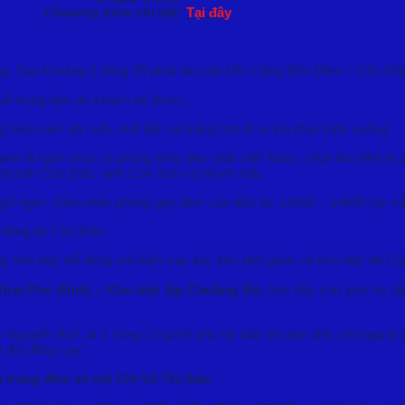
Chương trình chi tiết:
Tại đây
ng
.
Sau khoảng 2 tiếng 30 phút tàu cập bến Cảng Bến Đầm – Côn Đả
 về trung tâm du khách sẽ được:
 triệu viên đá cuội, một bãi cát trắng tinh lộ ra khi thủy triều xuống.
nh là ngôi chùa có phong thủy đẹp nhất Việt Nam, chùa Núi Một là 
hị trấn Côn Đảo, vịnh Côn Sơn và hồ An Hải.
ghỉ ngơi.
(Giờ nhận phòng quy định của đảo lúc 12h00 – 14h00 tùy và
 tiếng tại Côn Đảo:
g. Nơi đây nổi tiếng với hầm xay lúa, khu biệt giam và khu đập đá C
trại Phú Bình) – Khu biệt lập Chuồng Bò:
Nơi đây chủ yếu tra tấ
a Nguyễn Ánh, là 1 trong 2 người phụ nữ bảo trợ tâm linh cho ngườ
u đời đắng cay”.
a trang đêm và mộ Chị Võ Thị Sáu.