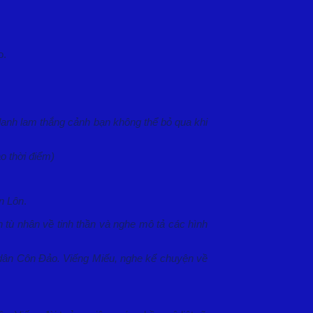
o.
danh lam thắng cảnh bạn không thể bỏ qua khi
o thời điểm)
ôn Lôn
.
n tù nhân về tinh thần và nghe mô tả các hình
i dân Côn Đảo. Viếng Miếu, nghe kể chuyện về