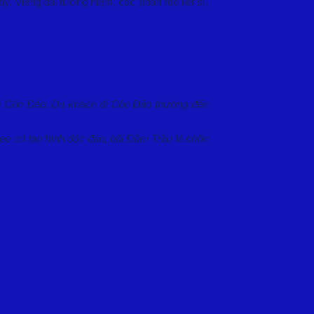
y. Viếng đài tưởng niệm, các phần mộ liệt sĩ,
t ở Côn Đảo. Du khách đi Côn Đảo thường đến
leo có tạo hình độc đáo, bãi Đầm Trầu là chốn