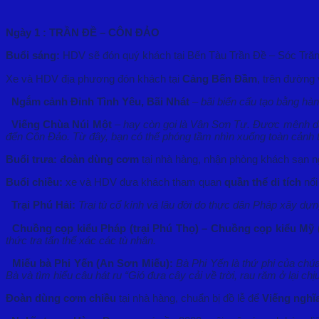
Ngày 1 : TRẦN ĐỀ – CÔN ĐẢO
Buổi sáng:
HDV sẽ đón quý khách tại Bến Tàu Trần Đề – Sóc Tră
Xe và HDV địa phương đón khách tại
Cảng Bến Đầm
, trên đường
Ngắm cảnh Đỉnh Tình Yêu, Bãi Nhát
–
bãi biển cấu tạo bằng hàng
Viếng Chùa Núi Một
–
hay còn gọi là Vân Sơn Tự. Được mệnh da
đến Côn Đảo. Từ đây, bạn có thể phóng tầm nhìn xuống toàn cảnh t
Buổi trưa: đoàn dùng cơm
tại nhà hàng, nhận phòng khách sạn n
Buổi chiều:
xe và HDV đưa khách tham quan
quần thể di tích
nổi
Trại Phú Hải:
Trại tù cổ kính và lâu đời do thực dân Pháp xây dựn
Chuồng cọp kiểu Pháp (trại Phú Thọ) – Chuồng cọp kiểu Mỹ (
thức tra tấn thể xác các tù nhân.
Miếu bà Phi Yến (An Sơn Miếu):
Bà Phi Yến là thứ phi của chú
Bà và tìm hiểu câu hát ru “Gió đưa cây cải về trời, rau răm ở lại chị
Đoàn dùng cơm chiều
tại nhà hàng, chuẩn bị đồ lễ để
Viếng nghĩ