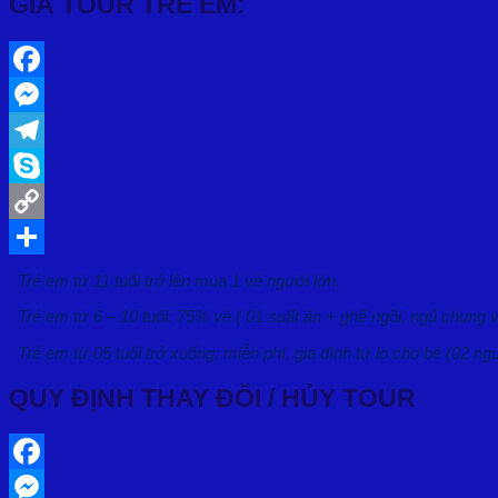
GIÁ TOUR TRẺ EM:
Facebook
Messenger
Telegram
Skype
Copy
Link
Share
Trẻ em từ 11 tuổi trở lên mua 1 vé người lớn.
Trẻ em từ 6 – 10 tuổi: 75% vé ( 01 suất ăn + ghế ngồi, ngủ chung 
Trẻ em từ 05 tuổi trở xuống: miễn phí, gia đình tự lo cho bé (02 ng
QUY ĐỊNH THAY ĐỔI / HỦY TOUR
Facebook