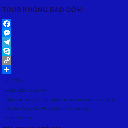
TOUR KHÔNG BAO GỒM:
Facebook
Messenger
Telegram
Skype
Copy
Link
Share
VAT 10%
Viếng nghĩa trang đêm
Chi phí ăn uống, vui chơi giải trí cá nhân ngoài chương trình
Tiền bồi dưỡng cho Hướng Dẫn Viên (nếu có)
Bảo hiểm du lịch