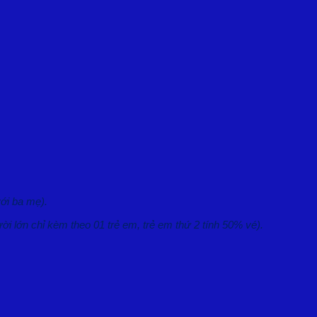
với ba mẹ).
ười lớn chỉ kèm theo 01 trẻ em, trẻ em thứ 2 tính 50% vé).