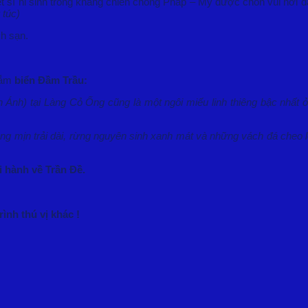
t sĩ hi sinh trong kháng chiến chống Pháp – Mỹ được chôn vùi nơi đâ
 túc)
ch sạn.
tắm
biển Đầm Trầu:
n Ánh)
tại Làng Cỏ Ống cũng là một ngôi miếu linh thiêng bậc nhấ
ắng mịn trải dài, rừng nguyên sinh xanh mát và những vách đá cheo 
 hành về Trần Đề.
ình thú vị khác !