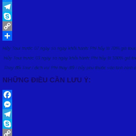
Messenger
Telegram
Skype
Copy
Link
Share
Hủy Tour trước 07 ngày so ngày khởi hành: Phí hủy là 70% giá tour
Hủy Tour trước 03 ngày so ngày khởi hành: Phí hủy là 100% giá to
Thay đổi Tour / dịch vụ: Phí thay đổi / hủy phụ thuộc vào tình hình d
NHỮNG ĐIỀU CẦN LƯU Ý:
Facebook
Messenger
Telegram
Skype