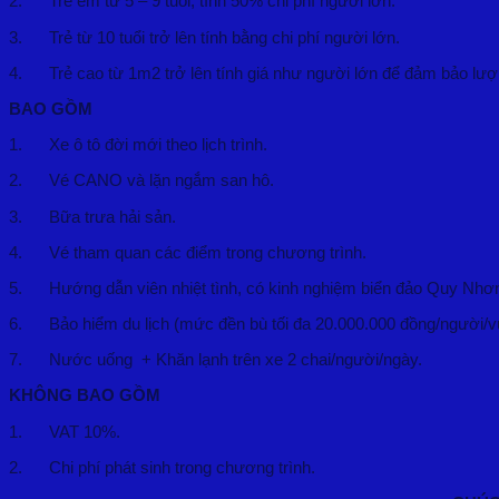
2. Trẻ em từ 5 – 9 tuổi, tính 50% chi phí người lớn.
3. Trẻ từ 10 tuổi trở lên tính bằng chi phí người lớn.
4. Trẻ cao từ 1m2 trở lên tính giá như người lớn để đảm bảo lượ
BAO GỒM
1. Xe ô tô đời mới theo lịch trình.
2. Vé CANO và lặn ngắm san hô.
3. Bữa trưa hải sản.
4. Vé tham quan các điểm trong chương trình.
5. Hướng dẫn viên nhiệt tình, có kinh nghiệm biển đảo Quy Nhơ
6. Bảo hiểm du lịch (mức đền bù tối đa 20.000.000 đồng/người/v
7. Nước uống + Khăn lạnh trên xe 2 chai/người/ngày.
KHÔNG BAO GỒM
1. VAT 10%.
2. Chi phí phát sinh trong chương trình.