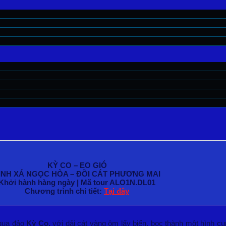
KỲ CO – EO GIÓ
INH XÁ NGỌC HÒA – ĐỒI CÁT PHƯƠNG MAI
Khởi hành hàng ngày | Mã tour ALO1N.DL01
Chương trình chi tiết:
Tại đây
 qua đảo
Kỳ Co,
với dải cát vàng ôm lấy biển, bọc thành một hình 