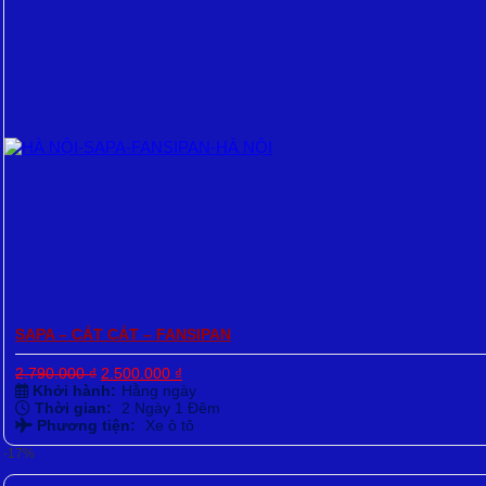
SAPA – CÁT CÁT – FANSIPAN
Giá
Giá
2.790.000
₫
2.500.000
₫
gốc
hiện
Khởi hành:
Hằng ngày
là:
tại
Thời gian:
2 Ngày 1 Đêm
2.790.000 ₫.
là:
Phương tiện:
Xe ô tô
2.500.000 ₫.
-17%