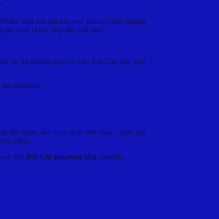
Khám phá bãi cát dài mịn, khung cảnh hoang
á, suối nước đẹp đến bất ngờ.
i ra, thi thoảng còn có các loại Cầu gai, sao
 tại nhà hàng
i Phật Bà Quan Âm cao nhất Việt Nam, gồm hai
ừng vàng.
h sẽ ghé
Đồi Cát phương Mai
checkin.