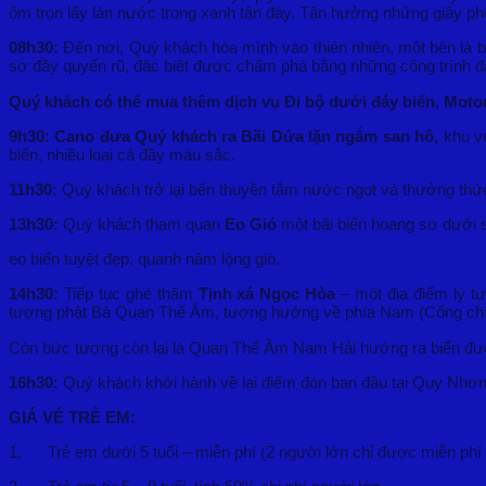
ôm trọn lấy làn nước trong xanh tận đáy. Tận hưởng những giây p
08h30:
Đến nơi, Quý khách hòa mình vào thiên nhiên, một bên là b
sơ đầy quyến rũ, đặc biệt được chấm phá bằng những công trình 
Quý khách có thể mua thêm dịch vụ Đi bộ dưới đáy biển, Mot
9h30:
Cano đưa Quý khách ra Bãi Dứa lặn ngắm san hô,
khu v
biển, nhiều loại cá đầy màu sắc.
11h30:
Quý khách trở lại bến thuyền tắm nước ngọt và thưởng thức
13h30:
Quý khách tham quan
Eo Gió
một bãi biển hoang sơ dưới
eo biển tuyệt đẹp, quanh năm lộng gió.
14h30:
Tiếp tục ghé thăm
Tịnh xá Ngọc Hòa
– một địa điểm lý tư
tượng phật Bà Quan Thế Âm, tượng hướng về phía Nam (Cổng chín
Còn bức tượng còn lại là Quan Thế Âm Nam Hải hướng ra biển đượ
16h30:
Quý khách khởi hành về lại điểm đón ban đầu tại Quy Nhơ
GIÁ VÉ TRẺ EM:
1. Trẻ em dưới 5 tuổi – miễn phí (2 người lớn chỉ được miễn phí 1 