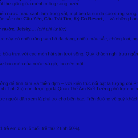
hút thư giãn giữa mênh mông sóng nước.
iển nước màu xanh lam trong vắt, một bên là núi đá cao sừng sững. 
đặc sắc như
Cầu Yến, Cầu Trái Tim, Kỳ Co Resort,
… và những hang đ
or nước, Jetsky,…
(chi phí tự túc)
ực này có nhiều rặng san hô đa dạng, nhiều màu sắc, chủng loại, ngoà
 bữa trưa với các món hải sản tươi sống. Quý khách nghỉ trưa ngắn
 sự bào mòn của nước và gió, tạo nên một
ởng để tĩnh tâm và thiền định – với kiến trúc nổi bật là tượng đô
h Tịnh Xá) còn được gọi là Quan Thế Âm Kiết Tường phù trợ cho r
c người dân xem là phù trợ cho biển bạc. Trên đường về quý khác
n.
trẻ em dưới 5 tuổi, trẻ thứ 2 tính 50%).