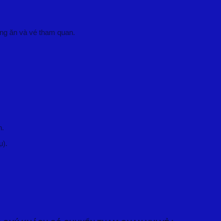
ng ăn và vé tham quan.
n.
ụ).