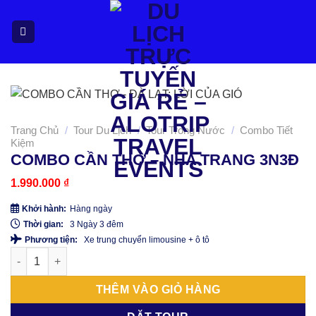
Bỏ
qua
nội
dung
Trang Chủ
/
Tour Du Lịch
/
Tour Trong Nước
/
Combo Tiết
Kiệm
COMBO CẦN THƠ – NHA TRANG 3N3Đ
1.990.000
₫
Khởi hành:
Hàng ngày
Thời gian:
3 Ngày 3 đêm
Phương tiện:
Xe trung chuyển limousine + ô tô
COMBO CẦN THƠ - NHA TRANG 3N3Đ số lượng
THÊM VÀO GIỎ HÀNG