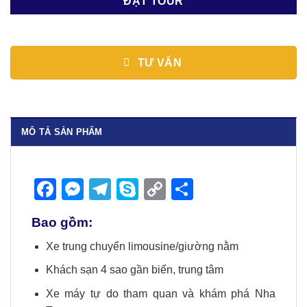
ĐẶT TOUR
TƯ VẤN
MÔ TẢ SẢN PHẨM
Facebook
Messenger
Telegram
Skype
Copy
Share
Link
Bao gồm:
Xe trung chuyển limousine/giường nằm
Khách sạn 4 sao gần biển, trung tâm
Xe máy tự do tham quan và khám phá Nha