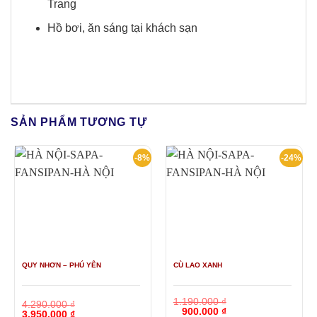
Trang
Hồ bơi, ăn sáng tại khách sạn
SẢN PHẨM TƯƠNG TỰ
-8%
-24%
QUY NHƠN – PHÚ YÊN
CÙ LAO XANH
1.190.000
₫
4.290.000
₫
Giá
Giá
900.000
₫
Giá
Giá
3.950.000
₫