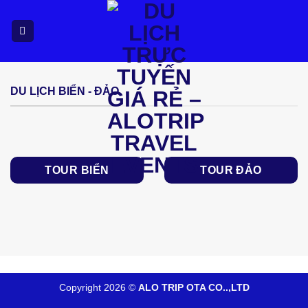
Bỏ
qua
nội
dung
DU LỊCH BIỂN - ĐẢO
TOUR BIỂN
TOUR ĐẢO
Copyright 2026 ©
ALO TRIP OTA CO..,LTD