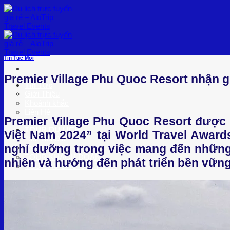
Bỏ
qua
nội
dung
Tin Tức Mới
Premier Village Phu Quoc Resort nhận g
Tin Tức
Giới Thiệu
Khoảnh khắc
Liên Hệ
Premier Village Phu Quoc Resort được 
TOUR DU LỊCH
Việt Nam 2024” tại World Travel Awar
Tour Nội Địa
nghỉ dưỡng trong việc mang đến những 
Tour Quốc tế
TOUR KHÁCH ĐOÀN
nhiên và hướng đến phát triển bền vững
YÊU CẦU BÁO GIÁ TOUR
Tour Miền Tây
Tour Biển – Đảo
Tour Đảo
Tour Biển
Combo