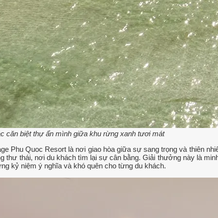
c căn biệt thự ẩn mình giữa khu rừng xanh tươi mát
age Phu Quoc Resort là nơi giao hòa giữa sự sang trọng và thiên nh
hư thái, nơi du khách tìm lại sự cân bằng. Giải thưởng này là min
ững kỷ niệm ý nghĩa và khó quên cho từng du khách.