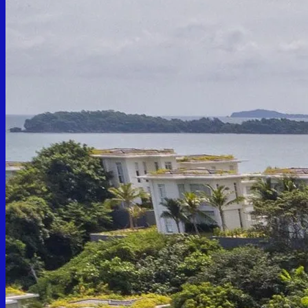
Khách sạn
Khách sạn Miền Bắc
Khách sạn Miền Trung
Khách sạn Tây Nguyên
Khách sạn Miền Nam
Đặt vé
Vé Máy Bay
Thuê Xe
Đặt vé Xe khách
Tàu Cao Tốc
Vé Vui Chơi
Đại lý/CTV
Hệ thống
Chưa có sản phẩm trong giỏ hàng.
Quay trở lại cửa hàng