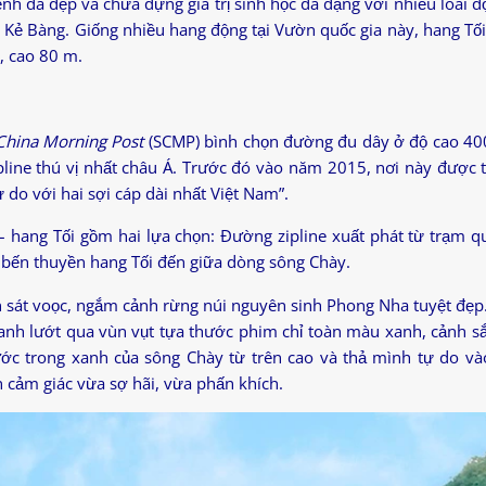
h đá đẹp và chứa đựng giá trị sinh học đa dạng với nhiều loài đ
Kẻ Bàng. Giống nhiều hang động tại Vườn quốc gia này, hang Tối
, cao 80 m.
China Morning Post
(SCMP) bình chọn đường đu dây ở độ cao 40
pline thú vị nhất châu Á. Trước đó vào năm 2015, nơi này được 
 do với hai sợi cáp dài nhất Việt Nam”.
 hang Tối gồm hai lựa chọn: Đường zipline xuất phát từ trạm q
ừ bến thuyền hang Tối đến giữa dòng sông Chày.
n sát voọc, ngắm cảnh rừng núi nguyên sinh Phong Nha tuyệt đẹp
uanh lướt qua vùn vụt tựa thước phim chỉ toàn màu xanh, cảnh s
ớc trong xanh của sông Chày từ trên cao và thả mình tự do v
 cảm giác vừa sợ hãi, vừa phấn khích.