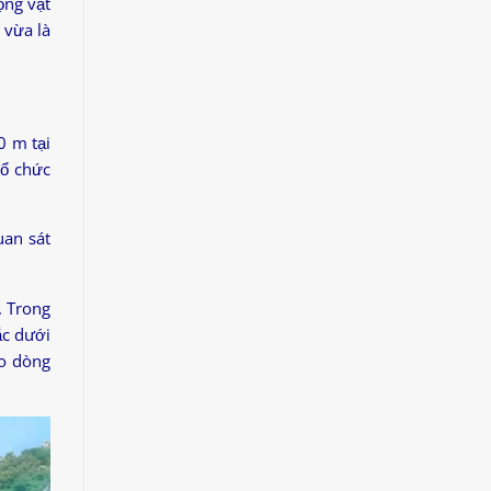
ộng vật
 vừa là
0 m tại
tổ chức
uan sát
. Trong
ắc dưới
ào dòng