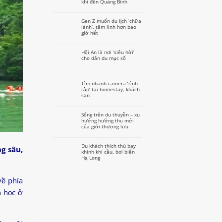
khi đến Quảng Bình
Gen Z muốn du lịch ‘chữa
lành’, tâm linh hơn bao
giờ hết
Hội An là nơi ‘siêu hời’
cho dân du mục số
Tìm nhanh camera ‘rình
rập’ tại homestay, khách
sạn
Sống trên du thuyền – xu
hướng hưởng thụ mới
của giới thượng lưu
Du khách thích thú bay
g sâu,
khinh khí cầu, bơi biển
Hạ Long
về phía
h học ở