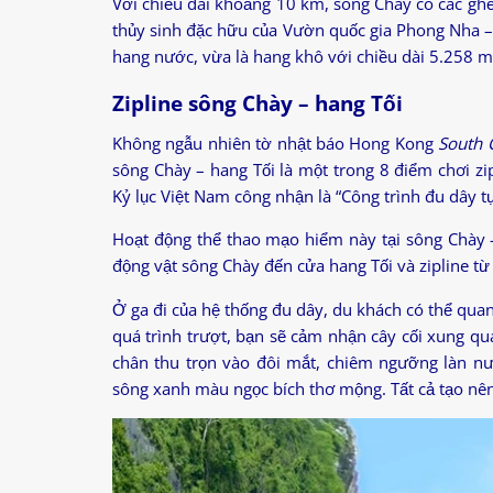
Với chiều dài khoảng 10 km, sông Chày có các ghền
thủy sinh đặc hữu của Vườn quốc gia Phong Nha – 
hang nước, vừa là hang khô với chiều dài 5.258 m
Zipline sông Chày – hang Tối
Không ngẫu nhiên tờ nhật báo Hong Kong
South 
sông Chày – hang Tối là một trong 8 điểm chơi zi
Kỷ lục Việt Nam công nhận là “Công trình đu dây tự
Hoạt động thể thao mạo hiểm này tại sông Chày –
động vật sông Chày đến cửa hang Tối và zipline t
Ở ga đi của hệ thống đu dây, du khách có thể qua
quá trình trượt, bạn sẽ cảm nhận cây cối xung q
chân thu trọn vào đôi mắt, chiêm ngưỡng làn nư
sông xanh màu ngọc bích thơ mộng. Tất cả tạo nên