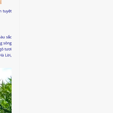
m tuyệt
màu sắc
ng sông
gô tươi
Hà Lời,