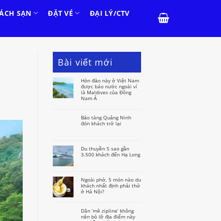
ÁCH SẠN
ĐẶT VÉ
ĐẠI LÝ/CTV
Bài viết mới
Hòn đảo này ở Việt Nam
được báo nước ngoài ví
là Maldives của Đông
Nam Á
Bảo tàng Quảng Ninh
đón khách trở lại
Du thuyền 5 sao gần
3.500 khách đến Hạ Long
Ngoài phở, 5 món nào du
khách nhất định phải thử
ở Hà Nội?
Dân ‘mê zipline’ không
nên bỏ lỡ địa điểm này