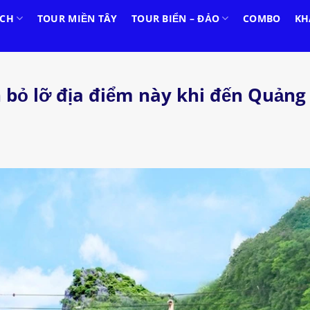
ỊCH
TOUR MIỀN TÂY
TOUR BIỂN – ĐẢO
COMBO
KH
n bỏ lỡ địa điểm này khi đến Quảng