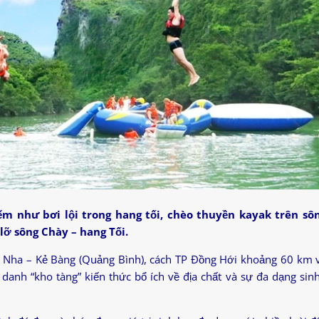
ểm như bơi lội trong hang tối, chèo thuyền kayak trên sôn
ỡ sông Chày – hang Tối.
 Nha – Kẻ Bàng (Quảng Bình), cách TP Đồng Hới khoảng 60 km 
danh “kho tàng” kiến thức bổ ích về địa chất và sự đa dạng sin