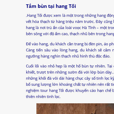
Tắm bùn tại hang Tối
.Hang Tối được xem là một trong những hang động
vết hóa thạch từ hàng triệu năm trước. Đây cũng l
hang là nơi trú ẩn của loài voọc Hà Tĩnh – một tr
bên sông với độ ẩm cao, thạch nhũ bên trong hang
Để vào hang, du khách cần trang bị đèn pin, áo p
Càng tiến sâu vào lòng hang, du khách sẽ cảm n
ngưỡng hàng nghìn thạch nhũ hình thù độc đáo.
Cuối lối vào nhỏ hẹp là một hố bùn tự nhiên. Tại
khiết, trượt trên những sườn đá với lớp bùn dày…
những khối đá vôi dài hàng chục cây số tinh lọc k
bổ sung lượng lớn khoáng chất tự nhiên nên rất ti
nghiệm tour hang Tối được khuyến cáo hạn chế 
thiên nhiên tinh lọc.