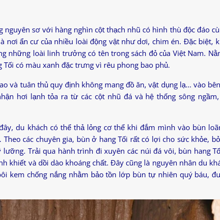
 nguyên sơ với hàng nghìn cột thạch nhũ có hình thù độc đáo c
à nơi ẩn cư của nhiều loài động vật như dơi, chim én. Đặc biệt, 
ong những loài linh trưởng có tên trong sách đỏ của Việt Nam. N
 Tối có màu xanh đặc trưng vì rêu phong bao phủ.
hao và tuân thủ quy định không mang đồ ăn, vật dụng lạ… vào bên
hận hơi lạnh tỏa ra từ các cột nhũ đá và hệ thống sông ngầm
 đây, du khách có thể thả lỏng cơ thể khi đắm mình vào bùn loã
 Theo các chuyên gia, bùn ở hang Tối rất có lợi cho sức khỏe, b
ỹ lưỡng. Trải qua hành trình đi xuyên các núi đá vôi, bùn hang T
nh khiết và dồi dào khoáng chất. Đây cũng là nguyên nhân du khá
bôi kem chống nắng nhằm bảo tồn lớp bùn tự nhiên quý báu, 