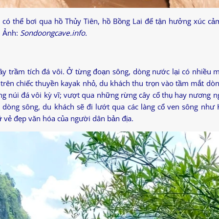
 có thể bơi qua hồ Thủy Tiên, hồ Bồng Lai để tận hưởng xúc cả
. Ảnh:
Sondoongcave.info.
ầy trầm tích đá vôi. Ở từng đoạn sông, dòng nước lại có nhiều 
 trên chiếc thuyền kayak nhỏ, du khách thu trọn vào tầm mắt dò
 núi đá vôi kỳ vĩ; vượt qua những rừng cây cổ thụ hay nương n
o dòng sông, du khách sẽ đi lướt qua các làng cổ ven sông như 
 vẻ đẹp văn hóa của người dân bản địa.