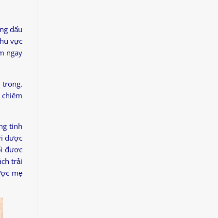
ùng dấu
khu vực
ằm ngay
 trong.
, chiêm
ng tinh
ởi được
ối được
ch trải
được mẹ