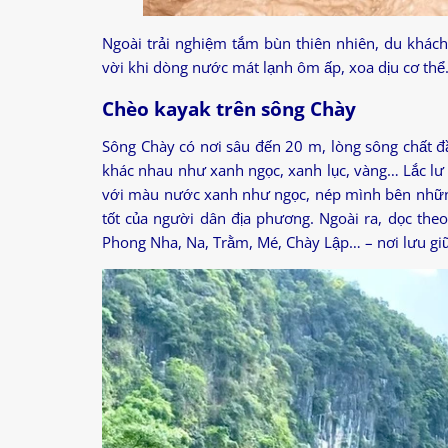
Ngoài trải nghiệm tắm bùn thiên nhiên, du khách
vời khi dòng nước mát lạnh ôm ấp, xoa dịu cơ thể
Chèo kayak trên sông Chày
Sông Chày có nơi sâu đến 20 m, lòng sông chất đ
khác nhau như xanh ngọc, xanh lục, vàng… Lắc lư
với màu nước xanh như ngọc, nép mình bên những
tốt của người dân địa phương. Ngoài ra, dọc the
Phong Nha, Na, Trằm, Mé, Chày Lập… – nơi lưu giữ