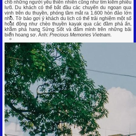
cho những người yêu thiên nhiên cũng như tìm kiếm phiêu
Tour Biển
lưu. Du khách có thể bắt đầu các chuyến du ngoạn qua
vịnh trên du thuyền, phóng tầm mắt ra 1.600 hòn đảo lớn
Combo
nhỏ. Tờ báo gợi ý khách du lịch có thể trải nghiệm một số
Khách sạn
hoạt động như chèo thuyền kayak qua các đầm phá ẩn,
Khách sạn Miền Bắc
khám phá hang Sửng Sốt và đắm mình trên những bãi
Khách sạn Miền Trung
biển hoang sơ. Ảnh:
Precious Memories Vietnam
.
Khách sạn Tây Nguyên
Khách sạn Miền Nam
Đặt vé
Vé Máy Bay
Thuê Xe
Đặt vé Xe khách
Tàu Cao Tốc
Vé Vui Chơi
Đại lý/CTV
Hệ thống