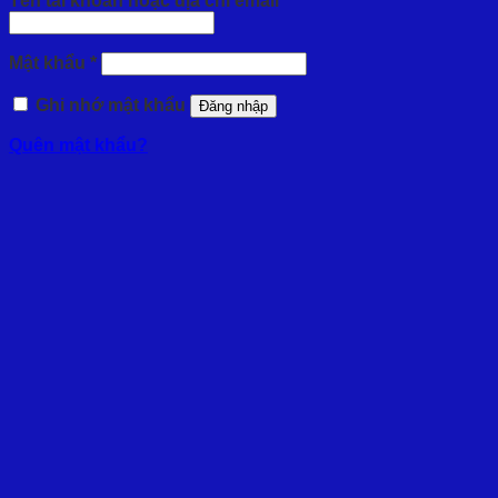
Tên tài khoản hoặc địa chỉ email
*
buộc
Bắt
Mật khẩu
*
buộc
Ghi nhớ mật khẩu
Đăng nhập
Quên mật khẩu?