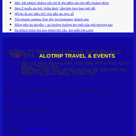
Dân ‘mê zipline’ không nên bỏ lỡ địa điểm này khi đến Quảng Bình
Gen Z muốn du lịch ‘chữa lành’, tâm linh hơn bao giờ hết
Hội An là nơi ‘siêu hời’ cho dân du mục số
Tìm nhanh camera ‘rình rập’ tại homestay, khách sạn
Sống trên du thuyền – xu hướng hưởng thụ mới của giới thượng lưu
Du khách thích thú bay khinh khí cầu, bơi biển Hạ Long
CÔNG TY TNHH DU LỊCH VÀ SỰ KIỆN ALO
TR
I
P OTA -
ALOTRIP TRAVEL & EVENTS
Hội sở: M14, Đường 44A, KDC 586, P.Phú Thứ, Q.Cái
Răng, TP.Cần Thơ
PGD Nam Cần Thơ: Số 83, Đường B8, KDC Phú An,
P.Phú Thứ, Q.Cái Răng, TP.Cần Thơ
Điện thoại: 0292 391 6565 | Hotline: 089 889 6565
Email: info@alocorp.vn
Website:
alocorp.vn
|
alody.vn