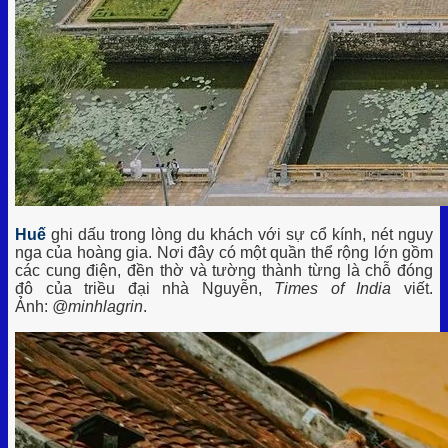
Huế
ghi dấu trong lòng du khách với sự cổ kính, nét nguy
nga của hoàng gia. Nơi đây có một quần thể rộng lớn gồm
các cung điện, đền thờ và tường thành từng là chỗ đóng
đô của triều đại nhà Nguyễn,
Times of India
viết.
Ảnh:
@
minhlagrin
.