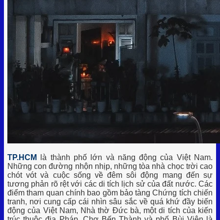
TP.HCM
là thành phố lớn và năng động của Việt Nam.
Những con đường nhộn nhịp, những tòa nhà chọc trời cao
chót vót và cuộc sống về đêm sôi động mang đến sự
tương phản rõ rệt với các di tích lịch sử của đất nước. Các
điểm tham quan chính bao gồm bảo tàng Chứng tích chiến
tranh, nơi cung cấp cái nhìn sâu sắc về quá khứ đầy biến
động của Việt Nam, Nhà thờ Đức bà, một di tích của kiến
trúc thuộc địa Pháp. Chợ Bến Thành và phố Bùi Viện là