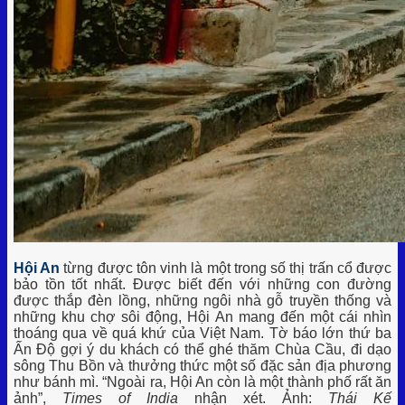
Hội An
từng được tôn vinh là một trong số thị trấn cổ được
bảo tồn tốt nhất. Được biết đến với những con đường
được thắp đèn lồng, những ngôi nhà gỗ truyền thống và
những khu chợ sôi động, Hội An mang đến một cái nhìn
thoáng qua về quá khứ của Việt Nam. Tờ báo lớn thứ ba
Ấn Độ gợi ý du khách có thể ghé thăm Chùa Cầu, đi dạo
sông Thu Bồn và thưởng thức một số đặc sản địa phương
như bánh mì. “Ngoài ra, Hội An còn là một thành phố rất ăn
ảnh”,
Times of India
nhận xét. Ảnh:
Thái Kế