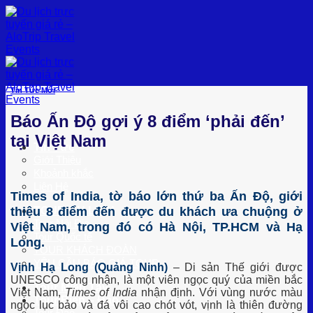
Bỏ
qua
nội
dung
Tin Tức Mới
Báo Ấn Độ gợi ý 8 điểm ‘phải đến’
tại Việt Nam
Tin Tức
Giới Thiệu
Khoảnh khắc
Liên Hệ
Times of India, tờ báo lớn thứ ba Ấn Độ, giới
thiệu 8 điểm đến được du khách ưa chuộng ở
TOUR DU LỊCH
Tour Nội Địa
Việt Nam, trong đó có Hà Nội, TP.HCM và Hạ
Tour Quốc tế
Long.
TOUR KHÁCH ĐOÀN
YÊU CẦU BÁO GIÁ TOUR
Vịnh Hạ Long (Quảng Ninh)
– Di sản Thế giới được
UNESCO công nhận, là một viên ngọc quý của miền bắc
Tour Miền Tây
Việt Nam,
Times of India
nhận định. Với vùng nước màu
Tour Biển – Đảo
ngọc lục bảo và đá vôi cao chót vót, vịnh là thiên đường
Tour Đảo