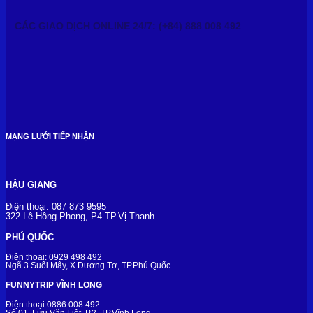
CÁC GIAO DỊCH ONLINE 24/7: (+84) 888 008 492
MẠNG LƯỚI TIẾP NHẬN
HẬU GIANG
Điện thoại: 087 873 9595
322 Lê Hồng Phong, P4.TP.Vị Thanh
PHÚ QUỐC
Điện thoại: 0929 498 492
Ngã 3 Suối Mây, X.Dương Tơ, TP.Phú Quốc
FUNNYTRIP VĨNH LONG
Điện thoại:0886 008 492
Số 01, Lưu Văn Liệt, P.2, TP.Vĩnh Long