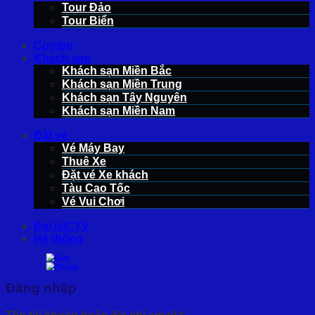
Tour Đảo
Tour Biển
Combo
Khách sạn
Khách sạn Miền Bắc
Khách sạn Miền Trung
Khách sạn Tây Nguyên
Khách sạn Miền Nam
Đặt vé
Vé Máy Bay
Thuê Xe
Đặt vé Xe khách
Tàu Cao Tốc
Vé Vui Chơi
Đại lý/CTV
Hệ thống
Đăng nhập
Bắt