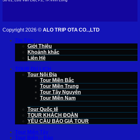
Copyright 2026 ©
ALO TRIP OTA CO..,LTD
Tin Tức
Giới Thiệu
Khoảnh khắc
Liên Hệ
TOUR DU LỊCH
Tour Nội Địa
Tour Miền Bắc
Tour Miền Trung
Tour Tây Nguyên
Tour Miền Nam
Tour Quốc tế
TOUR KHÁCH ĐOÀN
YÊU CẦU BÁO GIÁ TOUR
Tour Miền Tây
Tour Biển – Đảo