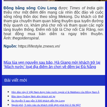
Đồng bằng sông Cửu Long
được
Times of India
giới
thiệu như một điểm đến mang cái nhìn độc đáo về cuộc
sống nông thôn dọc theo sông Mekong. Du khách có thể
tham gia chuyến tham quan bằng thuyền qua tuyến đường
thủy quanh co, khám phá chợ nổi và tham quan các ngôi
làng truyền thống. Điểm nổi bật là Chợ nổi Cái Răng, nơi
hoạt động mua bán diễn ra ngay trên thuyền.
Ảnh:
thegoldenspiral
.
Nguồn:
https://lifestyle.znews.vn/
Mùa lúa vẹn nguyên sau bão, Hà Giang mời khách trở lại
‘Mách nước’ loạt địa điểm ăn chơi về đêm tại Đà Nẵng
Bài viết mới
Hòn đảo này ở Việt Nam được báo nước ngoài ví là Maldives của Đông Nam Á
Bảo tàng Quảng Ninh đón khách trở lại
Du thuyền 5 sao gần 3.500 khách đến Hạ Long
Ngoài phở, 5 món nào du khách nhất định phải thử ở Hà Nội?