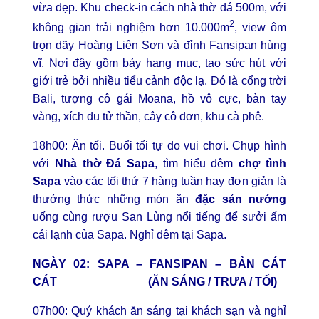
vừa đẹp. Khu check-in cách nhà thờ đá 500m, với
2
không gian trải nghiệm hơn 10.000m
, view ôm
trọn dãy Hoàng Liên Sơn và đỉnh Fansipan hùng
vĩ. Nơi đây gồm bảy hạng mục, tạo sức hút với
giới trẻ bởi nhiều tiểu cảnh độc lạ. Đó là cổng trời
Bali, tượng cô gái Moana, hồ vô cực, bàn tay
vàng, xích đu tử thần, cây cô đơn, khu cà phê.
18h00: Ăn tối. Buổi tối tự do vui chơi. Chụp hình
với
Nhà thờ Đá Sapa
, tìm hiểu đêm
chợ tình
Sapa
vào các tối thứ 7 hàng tuần hay đơn giản là
thưởng thức những món ăn
đặc sản nướng
uống cùng rượu San Lùng nổi tiếng để sưởi ấm
cái lạnh của Sapa. Nghỉ đêm tại Sapa.
NGÀY 02: SAPA – FANSIPAN – BẢN CÁT
CÁT (ĂN SÁNG / TRƯA / TỐI)
07h00: Quý khách ăn sáng tại khách sạn và nghỉ