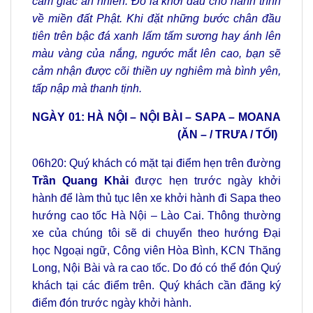
cảm giác an nhiên. Đó là khởi đầu cho hành trình
về miền đất Phật. Khi đặt những bước chân đầu
tiên trên bậc đá xanh lấm tấm sương hay ánh lên
màu vàng của nắng, ngước mắt lên cao, bạn sẽ
cảm nhận được cõi thiền uy nghiêm mà bình yên,
tấp nập mà thanh tịnh.
NGÀY 01: HÀ NỘI – NỘI BÀI – SAPA – MOANA
(ĂN – / TRƯA / TỐI)
06h20: Quý khách có mặt tại điểm hẹn trên đường
Trần Quang Khải
được hẹn trước ngày khởi
hành để làm thủ tục lên xe khởi hành đi Sapa theo
hướng cao tốc Hà Nội – Lào Cai. Thông thường
xe của chúng tôi sẽ di chuyển theo hướng Đại
học Ngoại ngữ, Công viên Hòa Bình, KCN Thăng
Long, Nội Bài và ra cao tốc. Do đó có thể đón Quý
khách tại các điểm trên. Quý khách cần đăng ký
điểm đón trước ngày khởi hành.