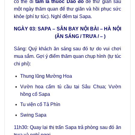
có thể đi
tắm lá thuốc Dao đỏ
để thư giãn sau
một ngày thăm quan để thư giãn và hồi phục sức
khỏe (phí tự túc). Nghỉ đêm tại Sapa.
NGÀY 03: SAPA – SÂN BAY NỘI BÀI – HÀ NỘI
(ĂN SÁNG / TRƯA / – )
Sáng: Quý khách ăn sáng sau đó tự do vui chơi
mua sắm. Gợi ý điểm thăm quan chụp hình (tự túc
chi phí):
Thung lũng Mường Hoa
Vườn hoa cẩm tú cầu tại Sâu Chua; Vườn
hồng cổ Sapa
Tu viện cổ Tả Phìn
Swing Sapa
11h30: Quay lại thị trấn Sapa trả phòng sau đó ăn
trưa và nghỉ ngơi.