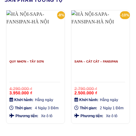
SẢN PHẨM TƯƠNG TỰ
-8%
-10%
QUY NHƠN – TÂY SƠN
SAPA – CÁT CÁT – FANSIPAN
4.290.000
₫
2.790.000
₫
Giá
Giá
Giá
Giá
3.950.000
₫
2.500.000
₫
gốc
hiện
gốc
hiện
Khởi hành:
Hằng ngày
Khởi hành:
Hằng ngày
là:
tại
là:
tại
4.290.000 ₫.
là:
2.790.000 ₫.
là:
Thời gian:
4 Ngày 3 Đêm
Thời gian:
2 Ngày 1 Đêm
3.950.000 ₫.
2.500.000 ₫.
Phương tiện:
Xe ô tô
Phương tiện:
Xe ô tô