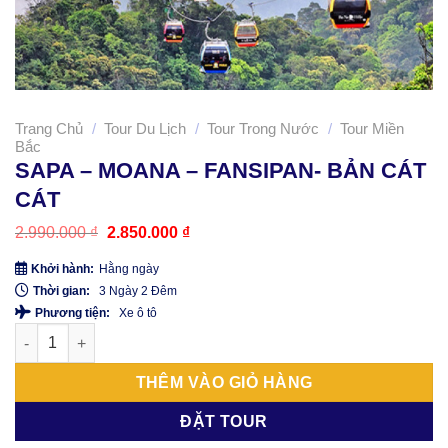
Trang Chủ
/
Tour Du Lịch
/
Tour Trong Nước
/
Tour Miền
Bắc
SAPA – MOANA – FANSIPAN- BẢN CÁT
CÁT
Giá
Giá
2.990.000
₫
2.850.000
₫
gốc
hiện
là:
tại
Khởi hành:
Hằng ngày
2.990.000 ₫.
là:
Thời gian:
3 Ngày 2 Đêm
2.850.000 ₫.
Phương tiện:
Xe ô tô
SAPA - MOANA - FANSIPAN- BẢN CÁT CÁT số lượng
THÊM VÀO GIỎ HÀNG
ĐẶT TOUR