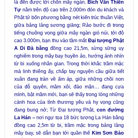
là đến được tới chốn mây ngàn.
Bích Vân Thiền
Tự
nằm trên độ cao trên 2.000m đón du khách và
Phật tử bốn phương bằng nét kiến trúc thuần Việt,
giữa bảng lảng sương giăng; Rảo bước đi trong
tiếng chuông vọng giữa mây ngàn gió núi, tới độ
cao 3.000m, bạn thu vào tầm mắt
Đại tượng Phật
A Di Đà bằng
đồng cao 21,5m, sừng sững uy
nghiêm trong mây bay huyền ảo, hướng ánh nhìn
từ bi xuống nhân gian. Trong thời khắc trầm mặc
mà linh thiêng ấy, chắp tay nguyện cầu giữa tiết
xuân đang tràn về ấm áp, giữa những chồi non
của đỗ quyên, mâm xôi, đào mận… đang cựa
mình, bật mầm mới, bạn sẽ thấy trong lòng những
cánh hoa của tình thương yêu và hy vọng cũng
đang bung nở; Từ Đại tượng Phật,
con đường
La Hán –
nơi ngự tọa 18 bức tượng La Hán bằng
đồng cao 2,5m từ bi, trầm mặc trong bảng lảng
mây bay, sẽ dẫn bạn tới quần thể
Kim Sơn Bảo