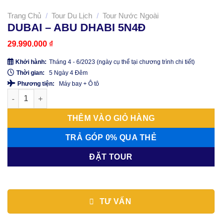
Trang Chủ
/
Tour Du Lịch
/
Tour Nước Ngoài
DUBAI – ABU DHABI 5N4Đ
29.990.000
₫
Khởi hành:
Tháng 4 - 6/2023 (ngày cụ thể tại chương trình chi tiết)
Thời gian:
5 Ngày 4 Đêm
Phương tiện:
Máy bay + Ô tô
DUBAI – ABU DHABI 5N4Đ số lượng
THÊM VÀO GIỎ HÀNG
TRẢ GÓP 0% QUA THẺ
ĐẶT TOUR
TƯ VẤN