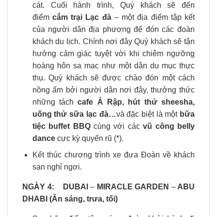
cát. Cuối hành trình,
Quý khách sẽ đến
điểm
cắm trại Lạc đà
– một địa điểm tập kết
của người dân địa phương để đón các đoàn
khách du lịch. Chính nơi đây Quý khách sẽ tận
hưởng cảm giác tuyệt vời khi chiêm ngưỡng
hoàng hôn sa mạc như một dân du mục thực
thụ. Quý khách sẽ được chào đón một cách
nồng ấm bởi người dân nơi đây, thưởng thức
những tách
cafe Ả Rập, hút thử sheesha,
uống thử sữa lạc đà…
và đặc biệt là một
bữa
tiệc buffet BBQ
cùng với các
vũ công belly
dance
cực kỳ quyến rũ (*).
Kết thúc chương trình xe đưa Đoàn về khách
sạn nghỉ ngơi.
NGÀY 4:
DUBAI
–
MIRACLE GARDEN
–
ABU
DHABI (Ăn sáng, trưa, tối)