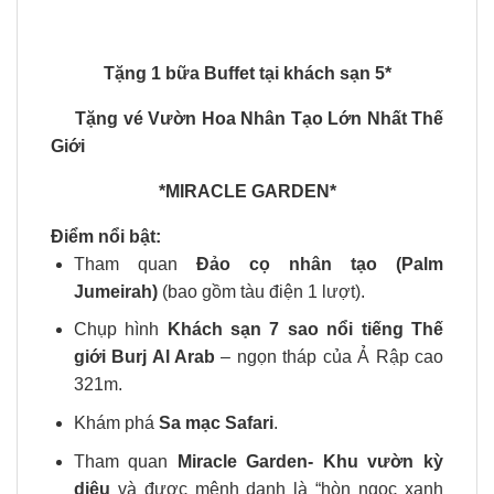
Tặng 1 bữa Buffet tại khách sạn 5*
Tặng vé
Vườn Hoa Nhân Tạo Lớn Nhất Thế
Giới
*MIRACLE GARDEN*
Điểm nổi bật:
Tham quan
Đảo cọ nhân tạo (Palm
Jumeirah)
(bao gồm tàu điện 1 lượt).
Chụp hình
Khách sạn 7 sao nổi tiếng Thế
giới Burj Al Arab
– ngọn tháp của Ả Rập cao
321m.
Khám phá
Sa mạc Safari
.
Tham quan
Miracle Garden- Khu vườn kỳ
diệu
và được mệnh danh là “hòn ngọc xanh