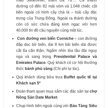
màu Swarovski, thảm Ba Tư… Cả thánh
đường có đến 82 mái vòm và 1.048 chiếc cột
bên ngoài có hình cây chà là – loài cây đặc
trưng của Trung Đông. Ngoài ra thánh đường
còn có sức chứa đáng kinh ngạc với hơn
40.000 tín đồ cầu nguyện cùng một lúc.
Con đường ven biển Corniche –
con đường
đắp dọc bờ biển, dài 8 km bãi biển dài được
cắt tỉa cẩn thận, Ngắm nhìn tòa lâu đài nguy
nga và sang trọng
Presidential Palace và
Emirates Palace
. Quý khách có cơ hội thưởng
thức
bánh phủ vàng
(Chi phí tự túc).
Quý khách dùng bữa trưa
Buffet quốc tế tại
Khách sạn 5*
Đoàn tham quan mua sắm các đặc sản tại
chợ
Nông Sản Date Market
.
Chụp hình bên ngoài cùng với
Bảo Tàng Siêu