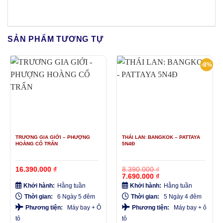
SẢN PHẨM TƯƠNG TỰ
-8%
TRƯƠNG GIA GIỚI – PHƯỢNG
THÁI LAN: BANGKOK – PATTAYA
HOÀNG CỔ TRẤN
5N4Đ
16.390.000
₫
8.390.000
₫
Giá
Giá
7.690.000
₫
gốc
hiện
Khởi hành:
Hằng tuần
Khởi hành:
Hằng tuần
là:
tại
8.390.000 ₫.
là:
Thời gian:
6 Ngày 5 đêm
Thời gian:
5 Ngày 4 đêm
7.690.000 ₫.
Phương tiện:
Máy bay + Ô
Phương tiện:
Máy bay + ô
tô
tô