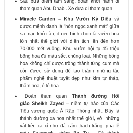
Sau bữa điểm tâm sáng, đoàn khởi hành đi
tham quan Abu Dhabi. Xe đưa đi tham quan :
Miracle Garden – Khu Vườn Kỳ Diệu
và
được mệnh danh là “hòn ngọc xanh mát” giữa
sa mạc khô cằn, được bình chọn là vườn hoa
lớn nhất thế giới với diện tích lên đến hơn
70.000 mét vuông. Khu vườn hội tụ 45 triệu
bông hoa đủ màu sắc, chủng loại. Những bông
hoa không chỉ được trồng thành từng cụm mà
còn được sử dụng để tạo thành những tác
phẩm nghệ thuật tuyệt đẹp như kim tự tháp,
thảm hoa, ô tô hoa…
Đoàn tham quan
Thánh đường Hồi
giáo Sheikh Zayed
– niềm tự hào của Các
Tiểu vương quốc Ả Rập Thống nhất. Đây là
thánh đường xa hoa nhất thế giới, với những
vật liệu xa xỉ như đá cẩm thạch trắng, pha lê