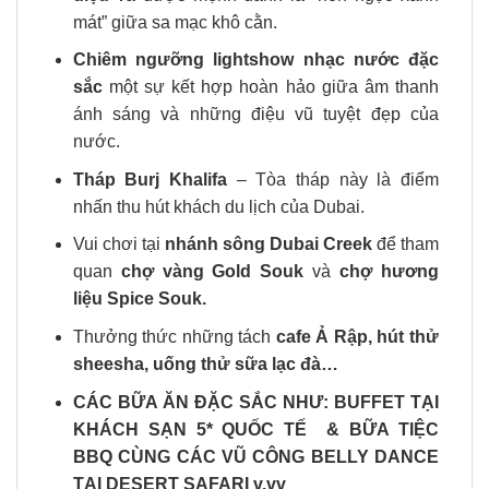
mát” giữa sa mạc khô cằn.
Chiêm ngưỡng lightshow nhạc nước đặc
sắc
một sự kết hợp hoàn hảo giữa âm thanh
ánh sáng và những điệu vũ tuyệt đẹp của
nước.
Tháp Burj Khalifa
– Tòa tháp này là điểm
nhấn thu hút khách du lịch của Dubai.
Vui chơi tại
nhánh sông Dubai Creek
để tham
quan
chợ vàng Gold Souk
và
chợ hương
liệu Spice Souk.
Thưởng thức những tách
cafe Ả Rập, hút thử
sheesha, uống thử sữa lạc đà…
CÁC BỮA ĂN ĐẶC SẮC NHƯ: BUFFET TẠI
KHÁCH SẠN 5* QUỐC TẾ & BỮA TIỆC
BBQ CÙNG CÁC VŨ CÔNG BELLY DANCE
TẠI DESERT SAFARI v.vv