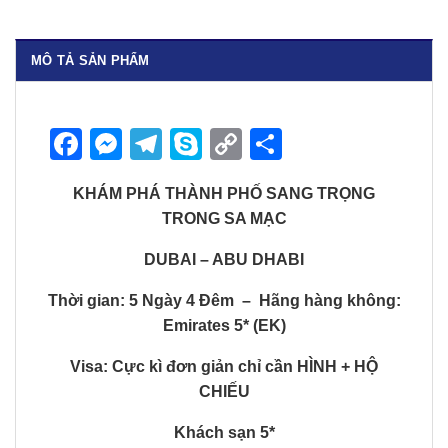
MÔ TẢ SẢN PHẨM
Facebook
Messenger
Telegram
Skype
Copy
Share
Link
KHÁM PHÁ THÀNH PHỐ SANG TRỌNG
TRONG SA MẠC
DUBAI – ABU DHABI
Thời gian: 5 Ngày 4 Đêm –
Hãng hàng không:
Emirates 5* (EK)
Visa: Cực kì đơn giản chỉ cần HÌNH + HỘ
CHIẾU
Khách sạn 5*