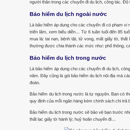
người thân trong các chuyến đi du lịch, công tác. Độ t
Bảo hiểm du lịch ngoài nước
Là bảo hiểm áp dụng cho các chuyến đi có phạm vi ng
triển lãm, xem biểu diễn… Từ 6 tuần tuổi đến 85 tu
mua là: tai nạn, bệnh tật, tử vong, mất giấy tờ, th
thường được chia thành các mức như: phổ thông, ca
Bảo hiểm du lịch trong nước
Là bảo hiểm áp dụng cho các chuyến đi du lịch, công
năm. Đây cũng là gói bảo hiểm du lịch nội địa mà cá
đoàn.
Bảo hiểm du lịch trong nước là tự nguyện. Bạn có th
quy định của mỗi ngân hàng kèm chính sách chi trả 
Bảo hiểm du lịch trong nước sẽ bảo vệ bạn trước những
thất lạc giấy tờ hành lý; huỷ hoãn chuyến đi…