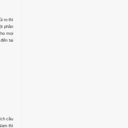
 ro thì
ột phần
cho mọi
đến tai
ích cầu
Nam thì