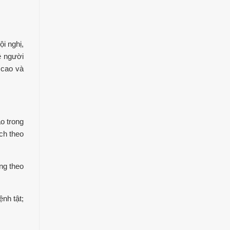
i nghị,
ệ người
 cao và
o trong
ch theo
ng theo
ệnh tật;