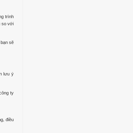
g trình
u so với
 bạn sẽ
n lưu ý
công ty
g, điều