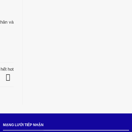
thân và
hết hot
MẠNG LƯỚI TIẾP NHẬN