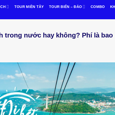
ỊCH
TOUR MIỀN TÂY
TOUR BIỂN – ĐẢO
COMBO
KH
h trong nước hay không? Phí là bao