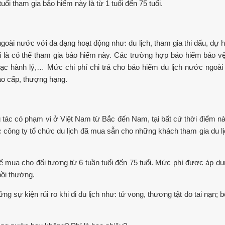
uổi tham gia bảo hiểm này là từ 1 tuổi đến 75 tuổi.
oài nước với đa dạng hoạt động như: du lịch, tham gia thi đấu, dự hộ
ổi là có thể tham gia bảo hiểm này. Các trường hợp bảo hiểm bảo v
ất lạc hành lý,… Mức chi phí chi trả cho bảo hiểm du lịch nước ngoài
o cấp, thượng hạng.
 tác có phạm vi ở Việt Nam từ Bắc đến Nam, tại bất cứ thời điểm nà
c công ty tổ chức du lịch đã mua sẵn cho những khách tham gia du lị
ể mua cho đối tượng từ 6 tuần tuổi đến 75 tuổi. Mức phí được áp dụ
bồi thường.
 sự kiện rủi ro khi đi du lịch như: tử vong, thương tật do tai nạn; b