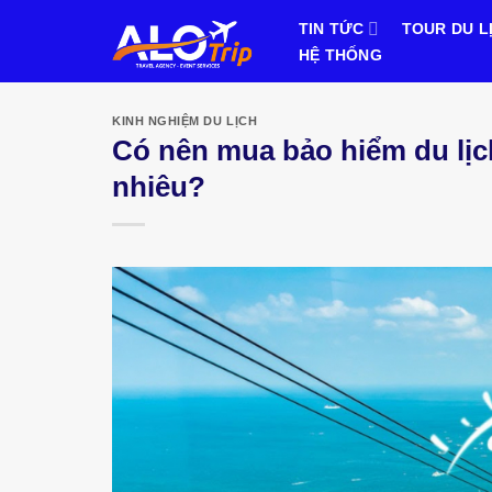
Bỏ
TIN TỨC
TOUR DU L
qua
HỆ THỐNG
nội
dung
KINH NGHIỆM DU LỊCH
Có nên mua bảo hiểm du lịc
nhiêu?