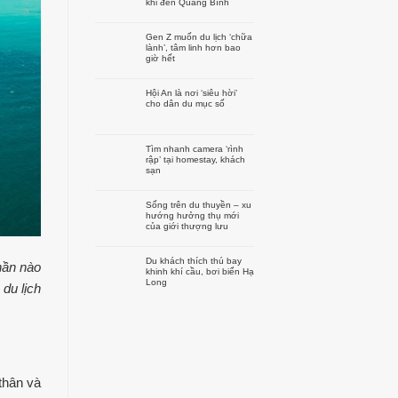
khi đến Quảng Bình
Gen Z muốn du lịch ‘chữa
lành’, tâm linh hơn bao
giờ hết
Hội An là nơi ‘siêu hời’
cho dân du mục số
Tìm nhanh camera ‘rình
rập’ tại homestay, khách
sạn
Sống trên du thuyền – xu
hướng hưởng thụ mới
của giới thượng lưu
Du khách thích thú bay
hần nào
khinh khí cầu, bơi biển Hạ
Long
du lịch
thân và