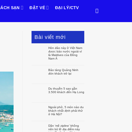
ÁCH SẠN
ĐẶT VÉ
ĐẠI LÝ/CTV
Bài viết mới
Hòn đảo này ở Việt Nam
được báo nước ngoài ví
là Maldives của Đông
Nam Á
Bảo tàng Quảng Ninh
đón khách trở lại
Du thuyền 5 sao gần
3.500 khách đến Hạ Long
Ngoài phở, 5 món nào du
khách nhất định phải thử
ở Hà Nội?
Dân ‘mê zipline’ không
nên bỏ lỡ địa điểm này