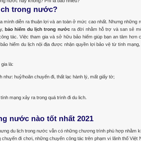
ịch trong nước?
a mình diễn ra thuận lợi và an toàn ở mức cao nhất. Nhưng những rủi
ậy,
bảo hiểm du lịch trong nước
ra đời nhằm hỗ trợ và san sẻ m
, công tác. Việc tham gia và sở hữu bảo hiểm giúp bạn an tâm hơn 
bảo hiểm du lịch
nội địa được nhận quyền lợi bảo vệ từ tính mạng, 
gia là:
h như: huỷ/hoãn chuyến đi, thất lạc hành lý, mất giấy tờ;
ính mạng xảy ra trong quá trình đi du lich.
ng nước nào tốt nhất 2021
 nhưng du lịch trong nước vẫn có những chương trình phù hợp nhằm k
chuyến đi chơi, những chuyến công tác trên phạm vi lãnh thổ Việt 