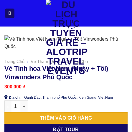
Bỏ
qua
nội
dung
Trang Chủ
/
Vé Tham Quan
/
Vé Vui Chơi
Vé Tinh hoa Việt Nam (Ngày + Tối)
Vinwonders Phú Quốc
300.000
₫
Địa chỉ:
Gành Dầu, Thành phố Phú Quốc, Kiên Giang, Việt Nam
Vé Tinh hoa Việt Nam (Ngày + Tối) Vinwonders Phú Quốc số l
THÊM VÀO GIỎ HÀNG
ĐẶT TOUR