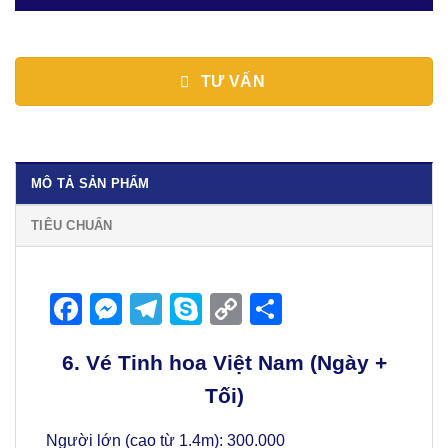
TƯ VẤN
MÔ TẢ SẢN PHẨM
TIÊU CHUẨN
Facebook
Messenger
Telegram
Skype
Copy
Share
Link
6. Vé Tinh hoa Việt Nam (Ngày +
Tối)
Người lớn (cao từ 1.4m): 300.000