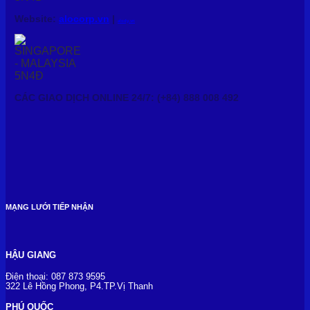
Website:
alocorp.vn
|
alody.vn
CÁC GIAO DỊCH ONLINE 24/7: (+84) 888 008 492
MẠNG LƯỚI TIẾP NHẬN
HẬU GIANG
Điện thoại: 087 873 9595
322 Lê Hồng Phong, P4.TP.Vị Thanh
PHÚ QUỐC