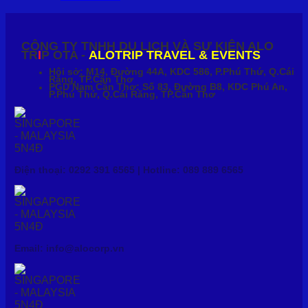
CÔNG TY TNHH DU LỊCH VÀ SỰ KIỆN ALO
TR
I
P OTA -
ALOTRIP TRAVEL & EVENTS
Hội sở: M14, Đường 44A, KDC 586, P.Phú Thứ, Q.Cái
Răng, TP.Cần Thơ
PGD Nam Cần Thơ: Số 83, Đường B8, KDC Phú An,
P.Phú Thứ, Q.Cái Răng, TP.Cần Thơ
Điện thoại: 0292 391 6565 | Hotline: 089 889 6565
Email: info@alocorp.vn