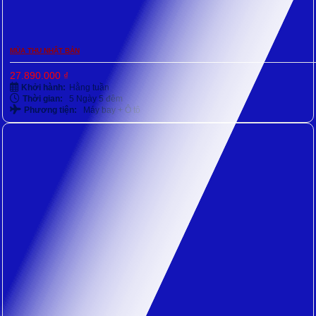
MÙA THU NHẬT BẢN
27.890.000
₫
Khởi hành:
Hằng tuần
Thời gian:
5 Ngày 5 đêm
Phương tiện:
Máy bay + Ô tô