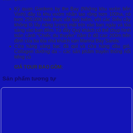
Kỳ quan Gardens by the Bay (Nh
ữ
ng khu v
ườ
n bên
V
ị
nh) đây là khu v
ườ
n nhân t
ạ
o r
ộ
ng h
ơ
n 100ha, có
h
ơ
n 250.000 loài th
ự
c v
ậ
t quý hi
ế
m, v
ớ
i các Siêu cây
kh
ổ
ng l
ồ
l
ấ
y năng l
ượ
ng m
ặ
t tr
ờ
i vào ban ngày và t
ỏ
a
sáng vào ban đêm. T
ừ
đây Quý khách có th
ể
ch
ụ
p hình
toàn c
ả
nh “Chi
ế
c du thuy
ề
n” n
ằ
m
ở
đ
ộ
cao 200m trên
đ
ỉ
nh c
ủ
a ba tòa nhà khách s
ạ
n Marina Bay Sands.
C
ử
a hàng vàng b
ạ
c đá quí và c
ử
a hàng d
ầ
u gió,
Collagen d
ưỡ
ng da – các s
ả
n ph
ẩ
m truy
ề
n th
ố
ng n
ổ
i
ti
ế
ng c
ủ
GIÁ TOUR BAO G
Ồ
M:
Sản phẩm tương tự