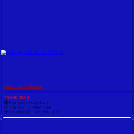
DUBAI – ABU DHABI 5N4Đ
29.990.000
₫
Khởi hành:
Hằng tháng
Thời gian:
5 Ngày 4 đêm
Phương tiện:
Máy bay + ô tô