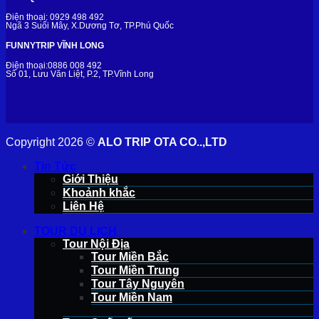
Điện thoại: 0929 498 492
Ngã 3 Suối Mây, X.Dương Tơ, TP.Phú Quốc
FUNNYTRIP VĨNH LONG
Điện thoại:0886 008 492
Số 01, Lưu Văn Liệt, P.2, TP.Vĩnh Long
Copyright 2026 ©
ALO TRIP OTA CO..,LTD
Tin Tức
Giới Thiệu
Khoảnh khắc
Liên Hệ
TOUR DU LỊCH
Tour Nội Địa
Tour Miền Bắc
Tour Miền Trung
Tour Tây Nguyên
Tour Miền Nam