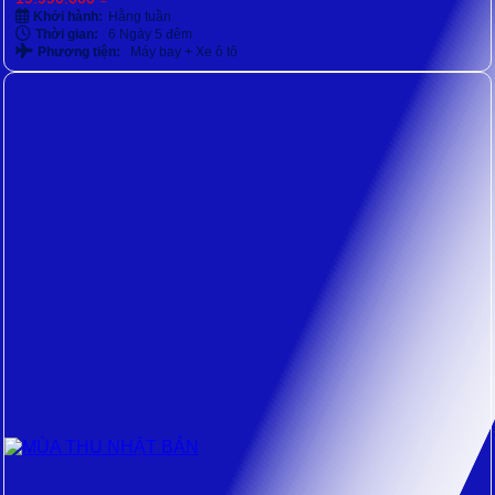
Khởi hành:
Hằng tuần
Thời gian:
6 Ngày 5 đêm
Phương tiện:
Máy bay + Xe ô tô