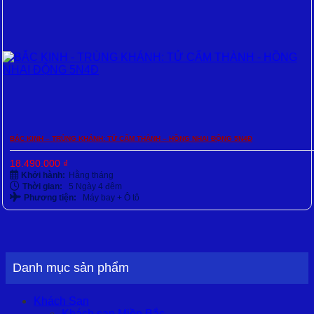
BẮC KINH – TRÙNG KHÁNH: TỬ CẤM THÀNH – HỒNG NHAI ĐỘNG 5N4Đ
18.490.000
₫
Khởi hành:
Hằng tháng
Thời gian:
5 Ngày 4 đêm
Phương tiện:
Máy bay + Ô tô
Danh mục sản phẩm
Khách Sạn
Khách sạn Miền Bắc