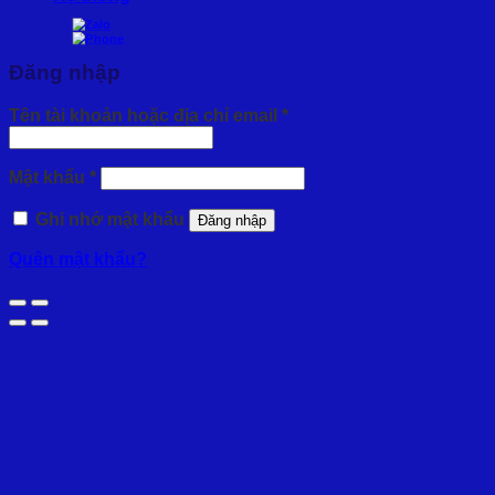
Đăng nhập
Bắt
Tên tài khoản hoặc địa chỉ email
*
buộc
Bắt
Mật khẩu
*
buộc
Ghi nhớ mật khẩu
Đăng nhập
Quên mật khẩu?