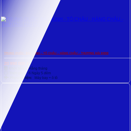
TRUNG QUỐC: BẮC KINH – TÔ CHÂU – HÀNG CHÂU – THƯỢNG HẢI 6N5Đ
20.990.000
₫
Khởi hành:
Hằng tháng
Thời gian:
6 Ngày 5 đêm
Phương tiện:
Máy bay + ô tô