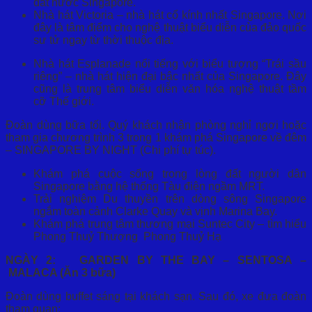
đ
ấ
t n
ướ
c Singapore.
Nhà hát Victoria – nhà hát c
ổ
kính nh
ấ
t Singapore. N
ơ
i
đây là tâm đi
ể
m cho ngh
ệ
thu
ậ
t bi
ể
u di
ễ
n c
ủ
a đ
ả
o qu
ố
c
s
ư
t
ử
ngay t
ừ
th
ờ
i thu
ộ
c đ
ị
a.
Nhà hát Esplanade n
ổ
i ti
ế
ng v
ớ
i bi
ể
u t
ượ
ng “Trái s
ầ
u
riêng” – nhà hát hi
ệ
n đ
ạ
i b
ậ
c nh
ấ
t c
ủ
a Singapore. Đây
cũng là trung tâm bi
ể
u di
ễ
n văn hóa ngh
ệ
thu
ậ
t t
ầ
m
c
ỡ
Th
ế
gi
ớ
i.
Đoàn dùng b
ữ
a t
ố
i. Quý khách nh
ậ
n phòng ngh
ỉ
ng
ơ
i ho
ặ
c
tham gia ch
ươ
ng trình 3 trong 1 khám phá Singapore v
ề
đêm
– SINGAPORE BY NIGHT (Chi phí t
ự
túc).
Khám phá cu
ộ
c s
ố
ng trong lòng đ
ấ
t ng
ườ
i dân
Singapore b
ằ
ng h
ệ
th
ố
ng Tàu đi
ệ
n ng
ầ
m MRT.
Tr
ả
i nghi
ệ
m Du thuy
ề
n trên dòng sông Singapore
ng
ắ
m toàn c
ả
nh Clarke Quay v
à
vịnh Marina Bay.
Khám phá trung tâm th
ươ
ng m
ạ
i Suntec City – tìm hi
ể
u
Phong Thu
ỷ
Th
ượ
ng Phong Thu
ỷ
H
ạ
NGÀY 2: GARDEN BY THE BAY
–
SENTOSA
–
MALACA (Ăn 3 b
ư
̃a)
Đoàn dùng buffet sáng t
ạ
i khách s
ạ
n. Sau đó, xe đ
ư
a đoàn
tham quan: