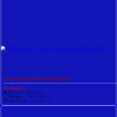
TRUNG QUỐC: KHÁM PHÁ CỐ ĐÔ NAM KINH 4N4Đ
15.990.000
₫
Khởi hành:
Hằng tháng
Thời gian:
4 Ngày 4 đêm
Phương tiện:
Máy bay + Ô tô