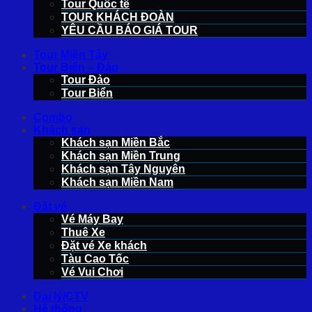
Tour Quốc tế
TOUR KHÁCH ĐOÀN
YÊU CẦU BÁO GIÁ TOUR
Tour Miền Tây
Tour Biển – Đảo
Tour Đảo
Tour Biển
Combo
Khách sạn
Khách sạn Miền Bắc
Khách sạn Miền Trung
Khách sạn Tây Nguyên
Khách sạn Miền Nam
Đặt vé
Vé Máy Bay
Thuê Xe
Đặt vé Xe khách
Tàu Cao Tốc
Vé Vui Chơi
Đại lý/CTV
Hệ thống