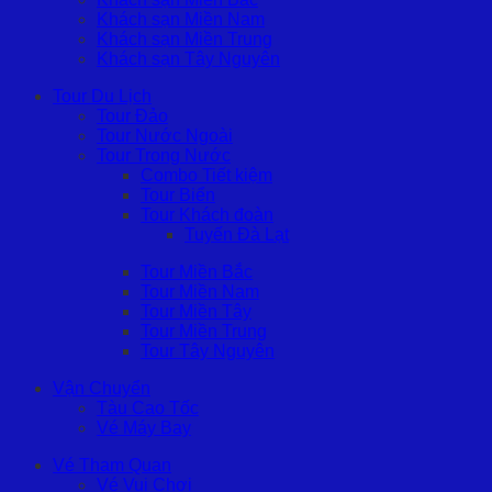
Khách sạn Miền Nam
Khách sạn Miền Trung
Khách sạn Tây Nguyên
Tour Du Lịch
Tour Đảo
Tour Nước Ngoài
Tour Trong Nước
Combo Tiết kiệm
Tour Biển
Tour Khách đoàn
Tuyến Đà Lạt
Tour Miền Bắc
Tour Miền Nam
Tour Miền Tây
Tour Miền Trung
Tour Tây Nguyên
Vận Chuyển
Tàu Cao Tốc
Vé Máy Bay
Vé Tham Quan
Vé Vui Chơi