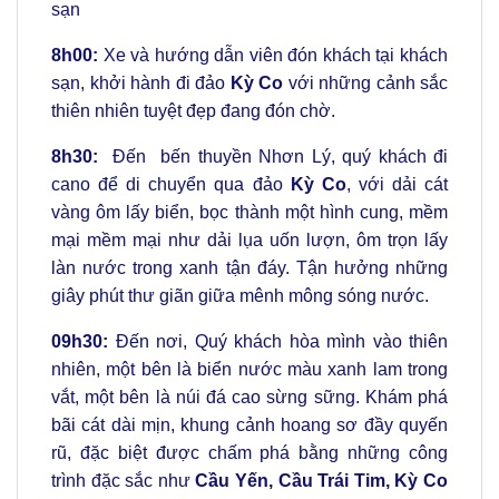
sạn
8h00:
Xe và hướng dẫn viên đón khách tại khách
sạn, khởi hành đi đảo
Kỳ Co
với những cảnh sắc
thiên nhiên tuyệt đẹp đang đón chờ.
8h30:
Đến bến thuyền Nhơn Lý, quý khách đi
cano để di chuyển qua đảo
Kỳ Co
, với dải cát
vàng ôm lấy biển, bọc thành một hình cung, mềm
mại mềm mại như dải lụa uốn lượn, ôm trọn lấy
làn nước trong xanh tận đáy. Tận hưởng những
giây phút thư giãn giữa mênh mông sóng nước.
09h30:
Đến nơi, Quý khách hòa mình vào thiên
nhiên, một bên là biển nước màu xanh lam trong
vắt, một bên là núi đá cao sừng sững. Khám phá
bãi cát dài mịn, khung cảnh hoang sơ đầy quyến
rũ, đặc biệt được chấm phá bằng những công
trình đặc sắc như
Cầu Yến, Cầu Trái Tim, Kỳ Co