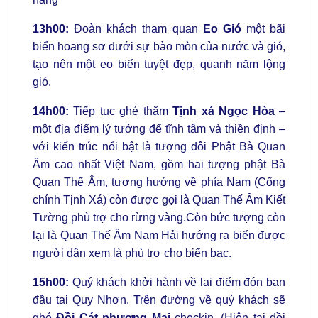
13h00:
Đoàn khách tham quan
Eo Gió
một bãi
biển hoang sơ dưới sự bào mòn của nước và gió,
tạo nên một eo biển tuyệt đẹp, quanh năm lộng
gió.
14h00:
Tiếp tục ghé thăm
Tịnh xá Ngọc Hòa
–
một địa điểm lý tưởng để tĩnh tâm và thiền định –
với kiến trúc nổi bật là tượng đôi Phật Bà Quan
Âm cao nhất Việt Nam, gồm hai tượng phật Bà
Quan Thế Âm, tượng hướng về phía Nam (Cổng
chính Tịnh Xá) còn được gọi là Quan Thế Âm Kiết
Tường phù trợ cho rừng vàng.Còn bức tượng còn
lại là Quan Thế Âm Nam Hải hướng ra biển được
người dân xem là phù trợ cho biển bạc.
15h00:
Quý khách khởi hành về lại điểm đón ban
đầu tại Quy Nhơn. Trên đường về quý khách sẽ
ghé
Đồi Cát phương Mai
checkin. (Hiện tại đồi