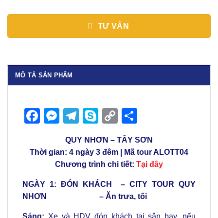
TƯ VẤN
MÔ TẢ SẢN PHẨM
Facebook
Messenger
Telegram
Skype
Copy
Share
Link
QUY NHƠN – TÂY SƠN
Thời gian: 4 ngày 3 đêm | Mã tour ALOTT04
Chương trình chi tiết:
Tại đây
NGÀY 1: ĐÓN KHÁCH – CITY TOUR QUY
NHƠN – Ăn trưa, tối
Sáng:
Xe và HDV đón khách tại sân bay, nếu