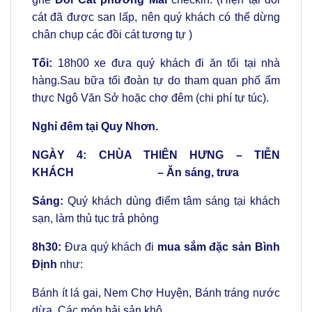
cát đã được san lấp, nên quý khách có thể dừng
chân chụp các đồi cát tương tự )
Tối:
18h00 xe đưa quý khách đi ăn tối tại nhà
hàng.Sau bữa tối đoàn tự do tham quan phố ẩm
thực Ngô Văn Sở hoặc chợ đêm (chi phí tự túc).
Nghỉ đêm tại Quy Nhơn.
NGÀY 4: CHÙA THIÊN HƯNG – TIỄN
KHÁCH – Ăn sáng, trưa
Sáng:
Quý khách dùng điểm tâm sáng tại khách
sạn, làm thủ tục trả phòng
8h30:
Đưa quý khách đi
mua sắm đặc sản Bình
Định
như:
Bánh ít lá gai, Nem Chợ Huyện, Bánh tráng nước
dừa, Các món hải sản khô….