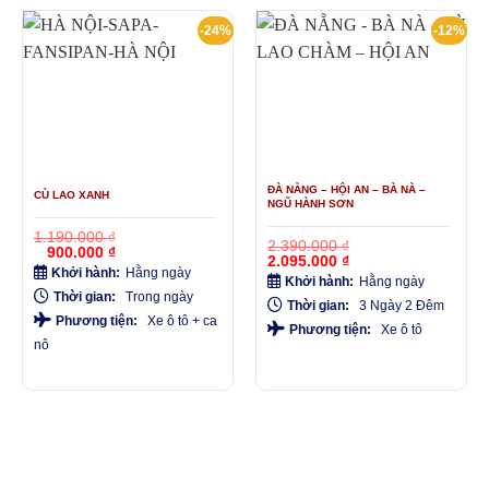
-24%
-12%
ĐÀ NẴNG – HỘI AN – BÀ NÀ –
CÙ LAO XANH
NGŨ HÀNH SƠN
1.190.000
₫
2.390.000
₫
Giá
Giá
900.000
₫
Giá
Giá
2.095.000
₫
gốc
hiện
Khởi hành:
Hằng ngày
gốc
hiện
là:
tại
Khởi hành:
Hằng ngày
là:
tại
1.190.000 ₫.
là:
Thời gian:
Trong ngày
2.390.000 ₫.
là:
Thời gian:
3 Ngày 2 Đêm
900.000 ₫.
2.095.000 ₫.
Phương tiện:
Xe ô tô + ca
Phương tiện:
Xe ô tô
nô