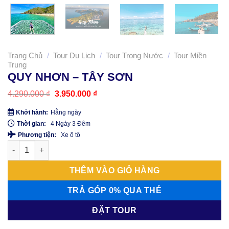
Trang Chủ
/
Tour Du Lịch
/
Tour Trong Nước
/
Tour Miền
Trung
QUY NHƠN – TÂY SƠN
Giá
Giá
4.290.000
₫
3.950.000
₫
gốc
hiện
là:
tại
Khởi hành:
Hằng ngày
4.290.000 ₫.
là:
Thời gian:
4 Ngày 3 Đêm
3.950.000 ₫.
Phương tiện:
Xe ô tô
QUY NHƠN - TÂY SƠN số lượng
THÊM VÀO GIỎ HÀNG
TRẢ GÓP 0% QUA THẺ
ĐẶT TOUR