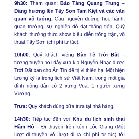
9h30:
Tham quan:
Bảo Tàng Quang Trung –
Dâng hương lên Tây Sơn Tam Kiệt và các văn
quan võ tuớng.
Cầu nguyện đuờng học hành,
quan trường, sự nghiệp đỗ đạt thăng tiến. Quý
khách thưởng thức show biểu diễn trống trận, võ
thuật Tây Sơn (chi phí tự túc).
10h00:
Quý khách viếng
Đàn Tế Trời Đất
–
tương truyền nơi đây xưa kia Nguyễn Nhạc được
Trời Đất ban cho Ấn Tín để trị vì thiên hạ. Một hiện
tượng kỳ lạ trong lịch sử Việt Nam, trong một gia
đình nông dân có 2 xưng Vua, 1 người xưng
Vương.
Trưa:
Quý khách dùng bữa
trưa tại nhà hàng.
14h30:
Tiếp tục đến với
Khu du lịch sinh thái
Hầm Hô
– Đi thuyền trên kênh Lộc Giang (Một
lượt đi thuyền vô- lượt đi ra chi phí tự túc) tới