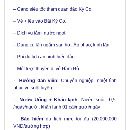
– Cano siêu tốc tham quan đảo Kỳ Co.
– Vé + lều vào Bãi Kỳ Co.
– Dịch vụ tắm nước ngọt.
– Dụng cụ lặn ngắm san hô : Áo phao, kính lặn.
– Phí du lịch an ninh biển đảo.
– Một lượt thuyền đi vô Hầm Hô
·
Hướng dẫn viên:
Chuyên nghiệp, nhiệt tình
phục vụ suốt tuyến.
·
Nước Uống + Khăn lạnh:
Nước suối 0,5l
/ngày/người, khăn lạnh 01 cái/người/ngày
·
Bảo hiểm
du lịch mức tối đa (20.000.000
VND/trường hợp)