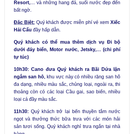
Resort,
… và những hang đá, suối nước đẹp đến
bất ngờ.
Đặc Biệt:
Quý khách được miễn phí vé xem
Xiếc
Hải Cẩu
đầy hấp dẫn.
Quý khách có thể mua thêm dịch vụ Đi bộ
dưới đáy biển, Motor nước, Jetsky,… (chi phí
tự túc)
10h30:
Cano đưa Quý khách ra Bãi Dứa lặn
ngắm san hô,
khu vực này có nhiều rặng san hô
đa dạng, nhiều màu sắc, chủng loại, ngoài ra, thi
thoảng còn có các loại Cầu gai, sao biển, nhiều
loại cá đầy màu sắc.
11h30:
Quý khách trở lại bến thuyền tắm nước
ngọt và thưởng thức bữa trưa với các món hải
sản tươi sống. Quý khách nghỉ trưa ngắn tại nhà
hàng