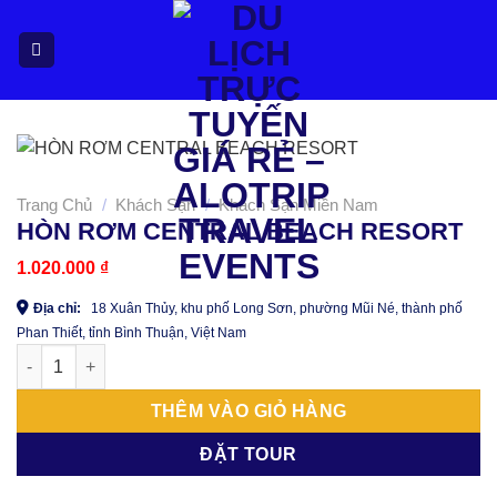
Bỏ
qua
nội
dung
Trang Chủ
/
Khách Sạn
/
Khách Sạn Miền Nam
HÒN RƠM CENTRAL BEACH RESORT
1.020.000
₫
Địa chỉ:
18 Xuân Thủy, khu phố Long Sơn, phường Mũi Né, thành phố
Phan Thiết, tỉnh Bình Thuận, Việt Nam
HÒN RƠM CENTRAL BEACH RESORT số lượng
THÊM VÀO GIỎ HÀNG
ĐẶT TOUR