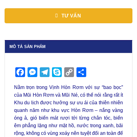
TƯ VẤN
MÔ TẢ SẢN PHẨM
Facebook
Messenger
Telegram
Skype
Copy
Share
Link
Nằm trọn trong Vịnh Hòn Rơm với sự “bao bọc”
của Mũi Hòn Rơm và Mũi Né, có thể nói rằng rất ít
Khu du lịch được hưởng sự ưu ái của thiên nhiên
quanh năm như khu vực Hòn Rơm – nắng vàng
óng ả, gió biển mát rượi tới từng chân tóc, biển
êm phẳng lặng như mặt hồ, nước trong xanh, bãi
rộng, không có vùng xoáy nên tuyệt đối an toàn để