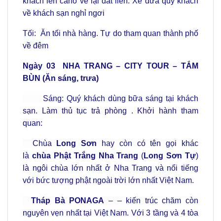
khách lên cano về lại đất liền. Xe đưa quý khách
về khách sạn nghỉ ngơi
Tối: Ăn tối nhà hàng. Tự do tham quan thành phố
về đêm
Ngày 03
NHA TRANG – CITY TOUR – TẮM
BÙN (Ăn sáng, trưa)
Sáng: Quý khách dùng bữa sáng tại khách
sạn. Làm thủ tục trả phòng . Khởi hành tham
quan:
Chùa
Long Sơn
hay còn có tên gọi khác
là
chùa Phật Trắng Nha Trang
(
Long Sơn Tự
)
là ngôi chùa lớn nhất ở Nha Trang và nổi tiếng
với bức tượng phật ngoài trời lớn nhất Việt Nam.
Tháp Bà PONAGA
– – kiến trúc chăm còn
nguyên vẹn nhất tại Việt Nam. Với 3 tầng và 4 tòa