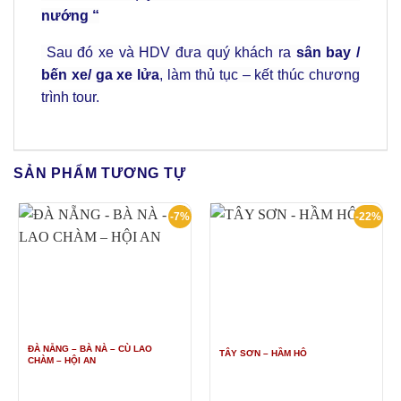
nướng “
Sau đó xe và HDV đưa quý khách ra
sân bay /
bến xe/ ga xe lửa
, làm thủ tục – kết thúc chương
trình tour.
SẢN PHẨM TƯƠNG TỰ
-7%
-22%
ĐÀ NẴNG – BÀ NÀ – CÙ LAO
TÂY SƠN – HẦM HÔ
CHÀM – HỘI AN