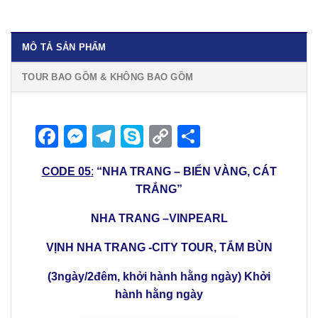
MÔ TẢ SẢN PHẨM
TOUR BAO GỒM & KHÔNG BAO GỒM
Facebook
Messenger
Telegram
Skype
Copy
Share
Link
CODE 05
:
“NHA TRANG – BIỂN VÀNG, CÁT
TRẮNG”
NHA TRANG –VINPEARL
VỊNH NHA TRANG -CITY TOUR, TẮM BÙN
(3ngày/2đêm, khởi hành hằng ngày) Khởi
hành hằng ngày