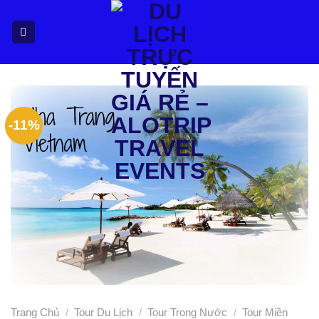
Bỏ
qua
nội
dung
-11%
Trang Chủ
/
Tour Du Lịch
/
Tour Trong Nước
/
Tour Miền