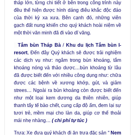
tháp lớn, từng chi tiết ở bên trong công trình này
đều thể hiện được hình dáng điêu khắc độc đáo
của thời kỳ xa xưa. Bên cạnh đó, những viên
gạch đất nung khiến cho quý khách hoài niệm về
một thời văn minh đã đi vào dĩ vãng.
Tắm bùn Tháp Bà
/
Khu du lịch Tắm bùn I-
resort
, Đến đây Quý khách sẽ được trải nghiệm
các dịch vụ như: ngâm trong bùn khoáng, tắm
khoáng nóng và thảo dược…bùn khoáng từ lâu
đã được biết đến với nhiều công dụng như: chữa
được các bệnh về xương khớp, gút, và giảm
strees… Ngoài ra bùn khoáng còn được biết đến
như một loại kem dương da thiên nhiên, giúp
thanh tẩy tế bào chết, cung cấp độ ẩm, đem lại sự
tươi trẻ, mềm mại cho làn da, giúp cơ thể thoải
mái nhẹ nhàng…
( chi phí tự túc )
Trưa: Xe đưa quý khách đi ăn trưa đặc sản “
Nem