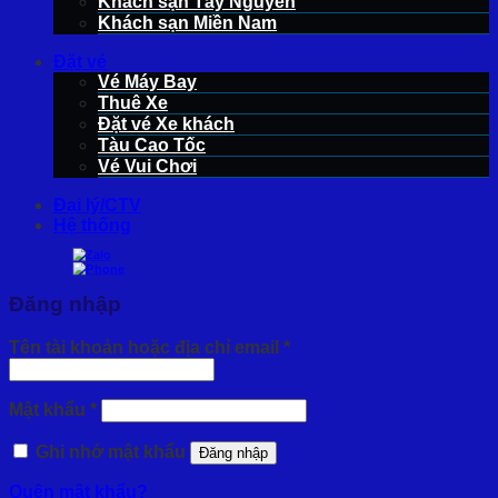
Khách sạn Tây Nguyên
Khách sạn Miền Nam
Đặt vé
Vé Máy Bay
Thuê Xe
Đặt vé Xe khách
Tàu Cao Tốc
Vé Vui Chơi
Đại lý/CTV
Hệ thống
Đăng nhập
Bắt
Tên tài khoản hoặc địa chỉ email
*
buộc
Bắt
Mật khẩu
*
buộc
Ghi nhớ mật khẩu
Đăng nhập
Quên mật khẩu?