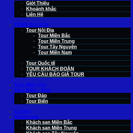
Giới Thiệu
Khoảnh khắc
Liên Hệ
TOUR DU LỊCH
Tour Nội Địa
Tour Miền Bắc
Tour Miền Trung
Tour Tây Nguyên
Tour Miền Nam
Tour Quốc tế
TOUR KHÁCH ĐOÀN
YÊU CẦU BÁO GIÁ TOUR
Tour Miền Tây
Tour Biển – Đảo
Tour Đảo
Tour Biển
Combo
Khách sạn
Khách sạn Miền Bắc
Khách sạn Miền Trung