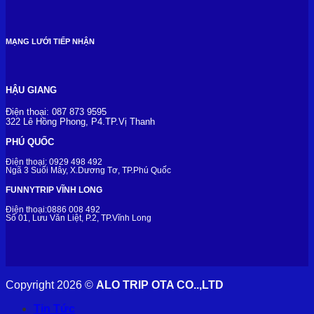
MẠNG LƯỚI TIẾP NHẬN
HẬU GIANG
Điện thoại: 087 873 9595
322 Lê Hồng Phong, P4.TP.Vị Thanh
PHÚ QUỐC
Điện thoại: 0929 498 492
Ngã 3 Suối Mây, X.Dương Tơ, TP.Phú Quốc
FUNNYTRIP VĨNH LONG
Điện thoại:0886 008 492
Số 01, Lưu Văn Liệt, P.2, TP.Vĩnh Long
Copyright 2026 ©
ALO TRIP OTA CO..,LTD
Tin Tức