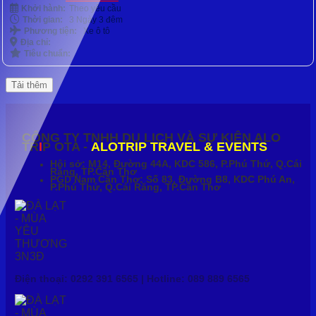
gốc
hiện
Khởi hành:
Theo yêu cầu
là:
tại
Thời gian:
3 Ngày 3 đêm
2.990.000 ₫.
là:
Phương tiện:
Xe ô tô
2.790.000 ₫.
Địa chỉ:
Tiêu chuẩn:
Tải thêm
CÔNG TY TNHH DU LỊCH VÀ SỰ KIỆN ALO
TR
I
P OTA -
ALOTRIP TRAVEL & EVENTS
Hội sở: M14, Đường 44A, KDC 586, P.Phú Thứ, Q.Cái
Răng, TP.Cần Thơ
PGD Nam Cần Thơ: Số 83, Đường B8, KDC Phú An,
P.Phú Thứ, Q.Cái Răng, TP.Cần Thơ
Điện thoại: 0292 391 6565 | Hotline: 089 889 6565